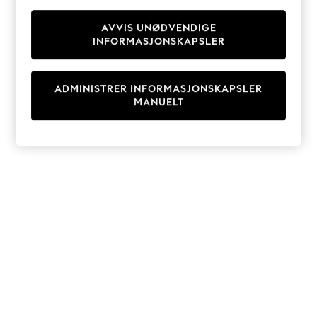
Knitwear
Cardigans
AVVIS UNØDVENDIGE
INFORMASJONSKAPSLER
Dresses
Sets & Outfits
Tops
ADMINISTRER INFORMASJONSKAPSLER
T-Shirts
MANUELT
Nightwear & Pyjamas
Trousers & Leggings
Bodysuits & Vests
Shirts & Blouses
Swimwear
Shorts & Skirts
Babygrows & Sleepsuits
Jeans
Jumpsuits & Playsuits
All Holiday Shop
Tops
Dresses
Shorts