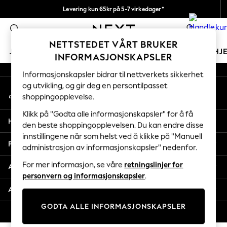
Levering kun 65kr på 5-7 virkedager*
An error occurred on client
Vi betaler alle tollavgifter
0
Våre sosiale nettverk
NETTSTEDET VÅRT BRUKER
JENTER
GUTTER
BABY
KVINNER
MENN
HJ
INFORMASJONSKAPSLER
Informasjonskapsler bidrar til nettverkets sikkerhet
GIRLS
og utvikling, og gir deg en persontilpasset
Min konto
New In
shoppingopplevelse.
Logg inn på kontoen din
50 - 92cm
98 - 110cm
Klikk på "Godta alle informasjonskapsler" for å få
Hjelp
116 - 134cm
den beste shoppingopplevelsen. Du kan endre disse
innstillingene når som helst ved å klikke på "Manuell
140 - 174cm
Personvern & Juridisk
administrasjon av informasjonskapsler" nedenfor.
Trending: Top & Short Sets
Trending: Clogs
For mer informasjon, se våre
retningslinjer for
Avdelinger
Toy Story
personvern og informasjonskapsler
.
THE SET
Andre tjenester
All Clothing
GODTA ALLE INFORMASJONSKAPSLER
Coats & Jackets
© 2026 Next Retail Ltd. Alle rettigheter forbeholdt.
Sweatshirts & Hoodies