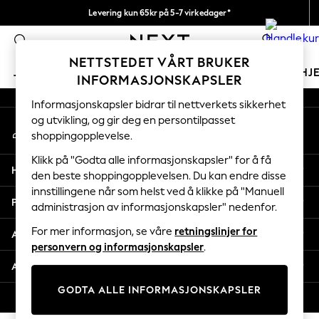
Levering kun 65kr på 5-7 virkedager*
An error occurred on client
Vi betaler alle tollavgifter
0
Våre sosiale nettverk
NETTSTEDET VÅRT BRUKER
JENTER
GUTTER
BABY
KVINNER
MENN
HJ
INFORMASJONSKAPSLER
Informasjonskapsler bidrar til nettverkets sikkerhet
GIRLS
og utvikling, og gir deg en persontilpasset
Min konto
New In
shoppingopplevelse.
Logg inn på kontoen din
50 - 92cm
98 - 110cm
Klikk på "Godta alle informasjonskapsler" for å få
Hjelp
116 - 134cm
den beste shoppingopplevelsen. Du kan endre disse
innstillingene når som helst ved å klikke på "Manuell
140 - 174cm
Personvern & Juridisk
administrasjon av informasjonskapsler" nedenfor.
Trending: Top & Short Sets
Trending: Clogs
For mer informasjon, se våre
retningslinjer for
Avdelinger
Toy Story
personvern og informasjonskapsler
.
THE SET
Andre tjenester
All Clothing
GODTA ALLE INFORMASJONSKAPSLER
Coats & Jackets
© 2026 Next Retail Ltd. Alle rettigheter forbeholdt.
Sweatshirts & Hoodies