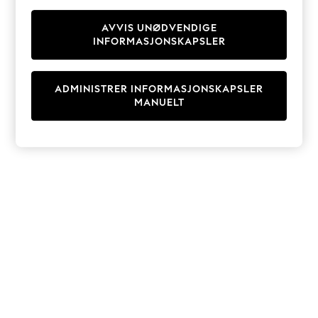
Knitwear
Cardigans
AVVIS UNØDVENDIGE
INFORMASJONSKAPSLER
Dresses
Sets & Outfits
Tops
ADMINISTRER INFORMASJONSKAPSLER
T-Shirts
MANUELT
Nightwear & Pyjamas
Trousers & Leggings
Bodysuits & Vests
Shirts & Blouses
Swimwear
Shorts & Skirts
Babygrows & Sleepsuits
Jeans
Jumpsuits & Playsuits
All Holiday Shop
Tops
Dresses
Shorts