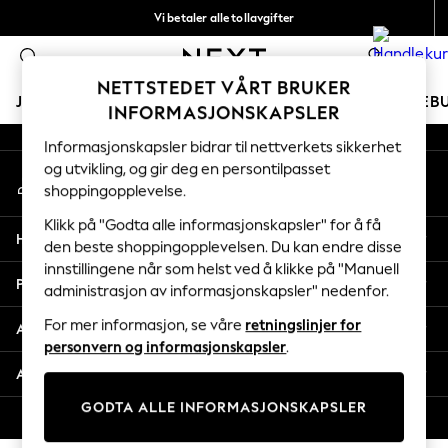
Vi betaler alle tollavgifter
An error occurred on client
Fleksible og sikre betalinger med Klarna
0
Våre sosiale nettverk
NETTSTEDET VÅRT BRUKER
JENTER
GUTTER
BABY
KVINNER
MENN
FERIEB
INFORMASJONSKAPSLER
Informasjonskapsler bidrar til nettverkets sikkerhet
GIRLS
og utvikling, og gir deg en persontilpasset
Min konto
New In
shoppingopplevelse.
Logg inn på kontoen din
50 - 92cm
98 - 110cm
Klikk på "Godta alle informasjonskapsler" for å få
Hjelp
116 - 134cm
den beste shoppingopplevelsen. Du kan endre disse
innstillingene når som helst ved å klikke på "Manuell
140 - 174cm
Personvern & Juridisk
administrasjon av informasjonskapsler" nedenfor.
Trending: Top & Short Sets
Trending: Clogs
For mer informasjon, se våre
retningslinjer for
Avdelinger
Toy Story
personvern og informasjonskapsler
.
THE SET
Andre tjenester
All Clothing
GODTA ALLE INFORMASJONSKAPSLER
Coats & Jackets
© 2026 Next Retail Ltd. Alle rettigheter forbeholdt.
Sweatshirts & Hoodies