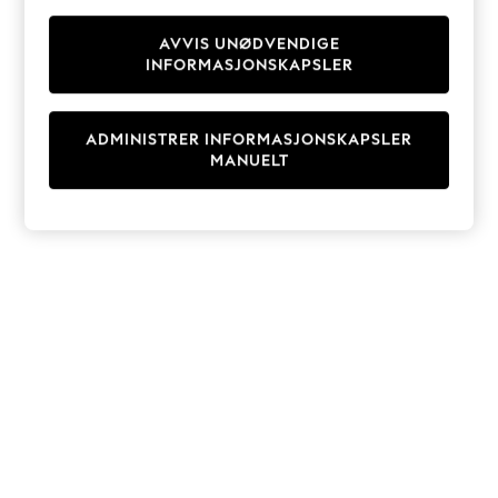
Knitwear
Cardigans
AVVIS UNØDVENDIGE
INFORMASJONSKAPSLER
Dresses
Sets & Outfits
Tops
ADMINISTRER INFORMASJONSKAPSLER
T-Shirts
MANUELT
Nightwear & Pyjamas
Trousers & Leggings
Bodysuits & Vests
Shirts & Blouses
Swimwear
Shorts & Skirts
Babygrows & Sleepsuits
Jeans
Jumpsuits & Playsuits
All Holiday Shop
Tops
Dresses
Shorts