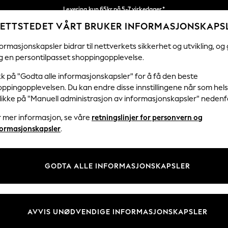
Levering kun 65kr på 5-7 virkedager*
ETTSTEDET VÅRT BRUKER INFORMASJONSKAPS
Vi betaler alle tollavgifter
Våre sosiale nettverk
ormasjonskapsler bidrar til nettverkets sikkerhet og utvikling, og 
g en persontilpasset shoppingopplevelse.
KVINNER
MENN
HJEM
kk på "Godta alle informasjonskapsler" for å få den beste
ppingopplevelsen. Du kan endre disse innstillingene når som hels
klikke på "Manuell administrasjon av informasjonskapsler" nedenf
r mer informasjon, se våre
retningslinjer for personvern og
& Juridisk
Avdelinger
formasjonskapsler
.
 Informasjonskapsler Policy
Kvinner
tingelser
Menn
GODTA ALLE INFORMASJONSKAPSLER
er for kundeanmeldelser og -
Gutter
Jenter
Hjem
AVVIS UNØDVENDIGE INFORMASJONSKAPSLER
Baby