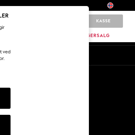
LER
KASSE
0
gir
MERKEVARE
LAGERSALG
t ved
or.
Andre tjenester
Media og presse
Selskapet
NEXT Karriere