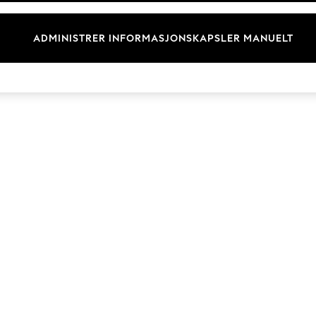
Merkevare
ADMINISTRER INFORMASJONSKAPSLER MANUELT
© 2026 Next Retail Ltd. Alle rettigheter forbeholdt.