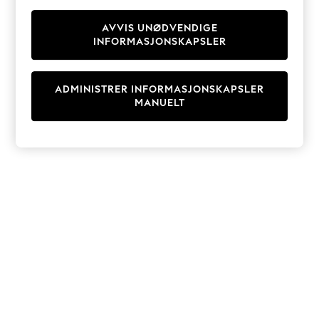
Knitwear
Cardigans
AVVIS UNØDVENDIGE
INFORMASJONSKAPSLER
Dresses
Sets & Outfits
Tops
ADMINISTRER INFORMASJONSKAPSLER
T-Shirts
MANUELT
Nightwear & Pyjamas
Trousers & Leggings
Bodysuits & Vests
Shirts & Blouses
Swimwear
Shorts & Skirts
Babygrows & Sleepsuits
Jeans
Jumpsuits & Playsuits
All Holiday Shop
Tops
Dresses
Shorts