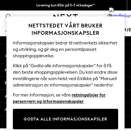
Levering kun 65kr på 5-7 virkedager*
An error occurred on client
Vi betaler alle tollavgifter
0
Våre sosiale nettverk
NETTSTEDET VÅRT BRUKER
JENTER
GUTTER
BABY
KVINNER
MENN
HJ
INFORMASJONSKAPSLER
Informasjonskapsler bidrar til nettverkets sikkerhet
GIRLS
og utvikling, og gir deg en persontilpasset
Min konto
New In
shoppingopplevelse.
Logg inn på kontoen din
50 - 92cm
98 - 110cm
Klikk på "Godta alle informasjonskapsler" for å få
Hjelp
116 - 134cm
den beste shoppingopplevelsen. Du kan endre disse
innstillingene når som helst ved å klikke på "Manuell
140 - 174cm
Personvern & Juridisk
administrasjon av informasjonskapsler" nedenfor.
Trending: Top & Short Sets
Trending: Clogs
For mer informasjon, se våre
retningslinjer for
Avdelinger
Toy Story
personvern og informasjonskapsler
.
THE SET
Andre tjenester
All Clothing
GODTA ALLE INFORMASJONSKAPSLER
Coats & Jackets
© 2026 Next Retail Ltd. Alle rettigheter forbeholdt.
Sweatshirts & Hoodies