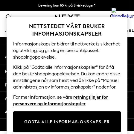
Levering kun 65 kr på 8 virkedager*
An error occurred on client
Vi betaler alle tollavgifter
0
Våre sosiale nettverk
NETTSTEDET VÅRT BRUKER
JENTER
GUTTER
BABY
KVINNER
MENN
FERIEB
INFORMASJONSKAPSLER
Informasjonskapsler bidrar til nettverkets sikkerhet
GIRLS
og utvikling, og gir deg en persontilpasset
Min konto
New In
shoppingopplevelse.
Logg inn på kontoen din
50 - 92cm
98 - 110cm
Klikk på "Godta alle informasjonskapsler" for å få
Hjelp
116 - 134cm
den beste shoppingopplevelsen. Du kan endre disse
innstillingene når som helst ved å klikke på "Manuell
140 - 174cm
Personvern & Juridisk
administrasjon av informasjonskapsler" nedenfor.
Trending: Top & Short Sets
Trending: Clogs
For mer informasjon, se våre
retningslinjer for
Avdelinger
Toy Story
personvern og informasjonskapsler
.
THE SET
Andre tjenester
All Clothing
GODTA ALLE INFORMASJONSKAPSLER
Coats & Jackets
© 2026 Next Retail Ltd. Alle rettigheter forbeholdt.
Sweatshirts & Hoodies