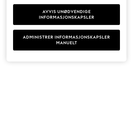
Knitwear
Cardigans
AVVIS UNØDVENDIGE
INFORMASJONSKAPSLER
Dresses
Sets & Outfits
Tops
ADMINISTRER INFORMASJONSKAPSLER
T-Shirts
MANUELT
Nightwear & Pyjamas
Trousers & Leggings
Bodysuits & Vests
Shirts & Blouses
Swimwear
Shorts & Skirts
Babygrows & Sleepsuits
Jeans
Jumpsuits & Playsuits
All Holiday Shop
Tops
Dresses
Shorts