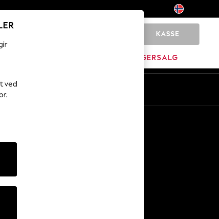
LER
KASSE
0
gir
JEM
MERKEVARE
LAGERSALG
t ved
or.
Andre tjenester
Media og presse
Selskapet
NEXT Karriere