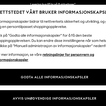
Levering kun 65 kr på 8 virkedager*
ETTSTEDET VÅRT BRUKER INFORMASJONSKAPS
Vi betaler alle tollavgifter
Våre sosiale nettverk
ormasjonskapsler bidrar til nettverkets sikkerhet og utvikling, og 
g en persontilpasset shoppingopplevelse.
KVINNER
MENN
FERIEBUTIKK
H
kk på "Godta alle informasjonskapsler" for å få den beste
ppingopplevelsen. Du kan endre disse innstillingene når som hels
klikke på "Manuell administrasjon av informasjonskapsler" nedenf
r mer informasjon, se våre
retningslinjer for personvern og
& Juridisk
Avdelinger
formasjonskapsler
.
 Informasjonskapsler Policy
Kvinner
tingelser
Menn
GODTA ALLE INFORMASJONSKAPSLER
er for kundeanmeldelser og -
Gutter
Jenter
Hjem
AVVIS UNØDVENDIGE INFORMASJONSKAPSLER
Baby