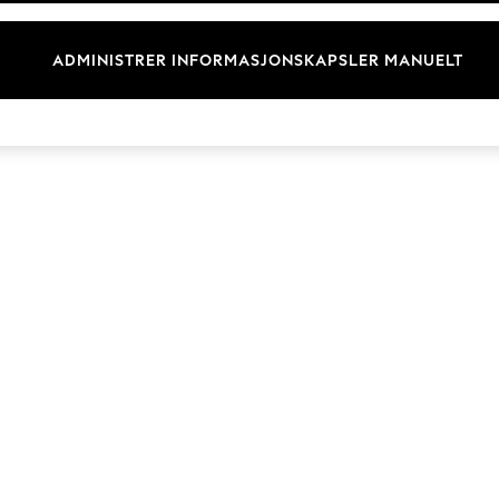
Merkevare
ADMINISTRER INFORMASJONSKAPSLER MANUELT
© 2026 Next Retail Ltd. Alle rettigheter forbeholdt.