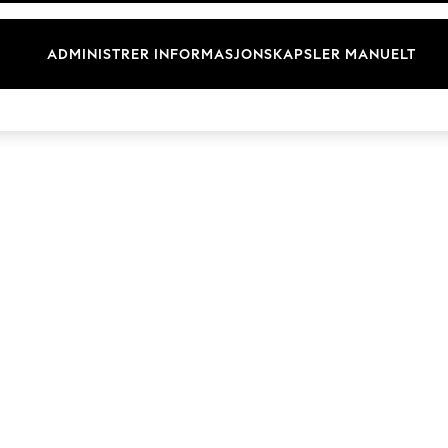
Merkevare
ADMINISTRER INFORMASJONSKAPSLER MANUELT
© 2026 Next Retail Ltd. Alle rettigheter forbeholdt.