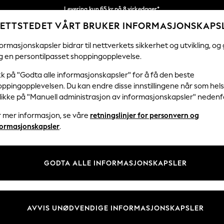
Levering kun 65 kr på 8 virkedager*
ETTSTEDET VÅRT BRUKER INFORMASJONSKAPS
Vi betaler alle tollavgifter
Våre sosiale nettverk
ormasjonskapsler bidrar til nettverkets sikkerhet og utvikling, og 
g en persontilpasset shoppingopplevelse.
KVINNER
MENN
FERIEBUTIKK
H
kk på "Godta alle informasjonskapsler" for å få den beste
ppingopplevelsen. Du kan endre disse innstillingene når som hels
klikke på "Manuell administrasjon av informasjonskapsler" nedenf
r mer informasjon, se våre
retningslinjer for personvern og
& Juridisk
Avdelinger
formasjonskapsler
.
 Informasjonskapsler Policy
Kvinner
tingelser
Menn
GODTA ALLE INFORMASJONSKAPSLER
er for kundeanmeldelser og -
Gutter
Jenter
Hjem
AVVIS UNØDVENDIGE INFORMASJONSKAPSLER
Baby