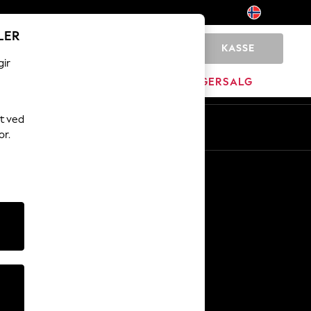
LER
KASSE
0
gir
JEM
MERKEVARE
LAGERSALG
t ved
or.
Andre tjenester
Media og presse
Selskapet
NEXT Karriere