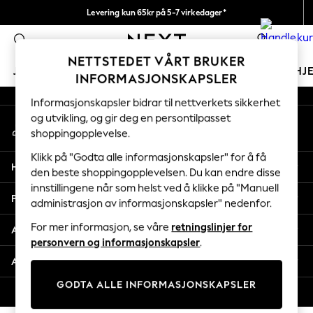
Levering kun 65kr på 5-7 virkedager*
An error occurred on client
Vi betaler alle tollavgifter
0
Våre sosiale nettverk
NETTSTEDET VÅRT BRUKER
JENTER
GUTTER
BABY
KVINNER
MENN
HJ
INFORMASJONSKAPSLER
Informasjonskapsler bidrar til nettverkets sikkerhet
GIRLS
og utvikling, og gir deg en persontilpasset
Min konto
New In
shoppingopplevelse.
Logg inn på kontoen din
50 - 92cm
98 - 110cm
Klikk på "Godta alle informasjonskapsler" for å få
Hjelp
116 - 134cm
den beste shoppingopplevelsen. Du kan endre disse
innstillingene når som helst ved å klikke på "Manuell
140 - 174cm
Personvern & Juridisk
administrasjon av informasjonskapsler" nedenfor.
Trending: Top & Short Sets
Trending: Clogs
For mer informasjon, se våre
retningslinjer for
Avdelinger
Toy Story
personvern og informasjonskapsler
.
THE SET
Andre tjenester
All Clothing
GODTA ALLE INFORMASJONSKAPSLER
Coats & Jackets
© 2026 Next Retail Ltd. Alle rettigheter forbeholdt.
Sweatshirts & Hoodies