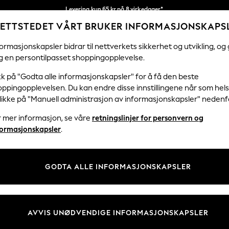
Levering kun 65 kr på 8 virkedager*
ETTSTEDET VÅRT BRUKER INFORMASJONSKAPS
Vi betaler alle tollavgifter
Våre sosiale nettverk
ormasjonskapsler bidrar til nettverkets sikkerhet og utvikling, og 
g en persontilpasset shoppingopplevelse.
KVINNER
MENN
FERIEBUTIKK
H
kk på "Godta alle informasjonskapsler" for å få den beste
ppingopplevelsen. Du kan endre disse innstillingene når som hels
klikke på "Manuell administrasjon av informasjonskapsler" nedenf
r mer informasjon, se våre
retningslinjer for personvern og
& Juridisk
Avdelinger
formasjonskapsler
.
 Informasjonskapsler Policy
Kvinner
tingelser
Menn
GODTA ALLE INFORMASJONSKAPSLER
er for kundeanmeldelser og -
Gutter
Jenter
Hjem
AVVIS UNØDVENDIGE INFORMASJONSKAPSLER
Baby