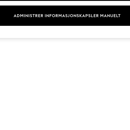
Merkevare
ADMINISTRER INFORMASJONSKAPSLER MANUELT
© 2026 Next Retail Ltd. Alle rettigheter forbeholdt.