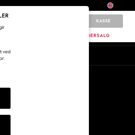
LER
KASSE
0
gir
JEM
MERKEVARE
LAGERSALG
t ved
or.
Andre tjenester
Media og presse
Selskapet
NEXT Karriere