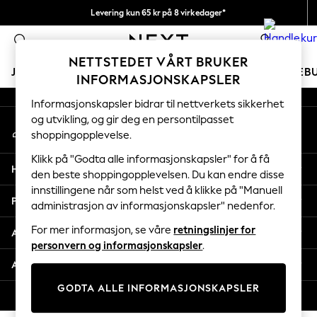
Levering kun 65 kr på 8 virkedager*
An error occurred on client
Vi betaler alle tollavgifter
0
Våre sosiale nettverk
NETTSTEDET VÅRT BRUKER
JENTER
GUTTER
BABY
KVINNER
MENN
FERIEB
INFORMASJONSKAPSLER
Informasjonskapsler bidrar til nettverkets sikkerhet
GIRLS
og utvikling, og gir deg en persontilpasset
Min konto
New In
shoppingopplevelse.
Logg inn på kontoen din
50 - 92cm
98 - 110cm
Klikk på "Godta alle informasjonskapsler" for å få
Hjelp
116 - 134cm
den beste shoppingopplevelsen. Du kan endre disse
innstillingene når som helst ved å klikke på "Manuell
140 - 174cm
Personvern & Juridisk
administrasjon av informasjonskapsler" nedenfor.
Trending: Top & Short Sets
Trending: Clogs
For mer informasjon, se våre
retningslinjer for
Avdelinger
Toy Story
personvern og informasjonskapsler
.
THE SET
Andre tjenester
All Clothing
GODTA ALLE INFORMASJONSKAPSLER
Coats & Jackets
© 2026 Next Retail Ltd. Alle rettigheter forbeholdt.
Sweatshirts & Hoodies