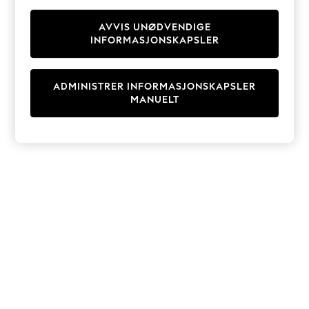
Knitwear
Cardigans
AVVIS UNØDVENDIGE
INFORMASJONSKAPSLER
Dresses
Sets & Outfits
Tops
ADMINISTRER INFORMASJONSKAPSLER
T-Shirts
MANUELT
Nightwear & Pyjamas
Trousers & Leggings
Bodysuits & Vests
Shirts & Blouses
Swimwear
Shorts & Skirts
Babygrows & Sleepsuits
Jeans
Jumpsuits & Playsuits
All Holiday Shop
Tops
Dresses
Shorts