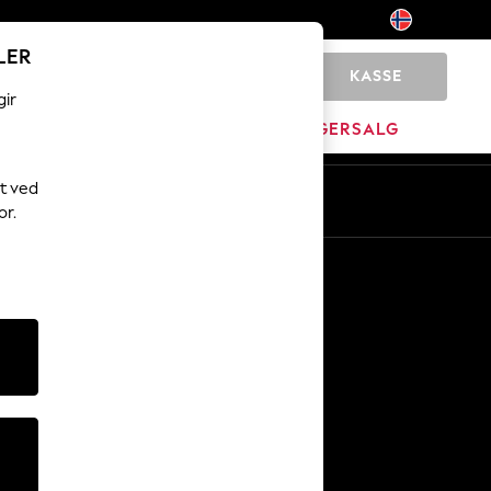
LER
KASSE
0
gir
JEM
MERKEVARE
LAGERSALG
t ved
or.
Andre tjenester
Media og presse
Selskapet
NEXT Karriere