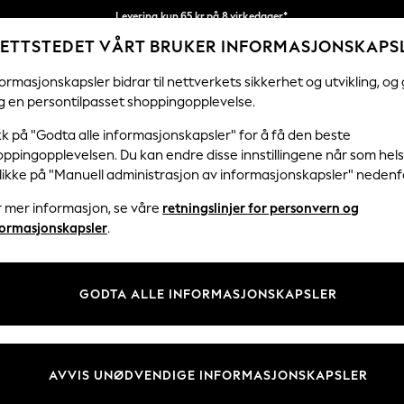
Levering kun 65 kr på 8 virkedager*
ETTSTEDET VÅRT BRUKER INFORMASJONSKAPS
Vi betaler alle tollavgifter
Våre sosiale nettverk
ormasjonskapsler bidrar til nettverkets sikkerhet og utvikling, og 
g en persontilpasset shoppingopplevelse.
KVINNER
MENN
FERIEBUTIKK
H
kk på "Godta alle informasjonskapsler" for å få den beste
ppingopplevelsen. Du kan endre disse innstillingene når som hels
klikke på "Manuell administrasjon av informasjonskapsler" nedenf
r mer informasjon, se våre
retningslinjer for personvern og
& Juridisk
Avdelinger
formasjonskapsler
.
 Informasjonskapsler Policy
Kvinner
tingelser
Menn
GODTA ALLE INFORMASJONSKAPSLER
er for kundeanmeldelser og -
Gutter
Jenter
Hjem
AVVIS UNØDVENDIGE INFORMASJONSKAPSLER
Baby