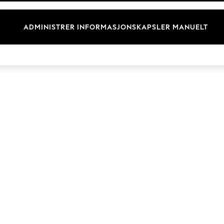
Merkevare
ADMINISTRER INFORMASJONSKAPSLER MANUELT
© 2026 Next Retail Ltd. Alle rettigheter forbeholdt.