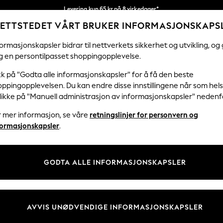
Levering kun 65 kr på 8 virkedager*
ETTSTEDET VÅRT BRUKER INFORMASJONSKAPS
Vi betaler alle tollavgifter
Våre sosiale nettverk
ormasjonskapsler bidrar til nettverkets sikkerhet og utvikling, og 
g en persontilpasset shoppingopplevelse.
KVINNER
MENN
FERIEBUTIKK
H
kk på "Godta alle informasjonskapsler" for å få den beste
ppingopplevelsen. Du kan endre disse innstillingene når som hels
klikke på "Manuell administrasjon av informasjonskapsler" nedenf
r mer informasjon, se våre
retningslinjer for personvern og
& Juridisk
Avdelinger
formasjonskapsler
.
 Informasjonskapsler Policy
Kvinner
tingelser
Menn
GODTA ALLE INFORMASJONSKAPSLER
er for kundeanmeldelser og -
Gutter
Jenter
Hjem
AVVIS UNØDVENDIGE INFORMASJONSKAPSLER
Baby