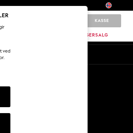
LER
KASSE
0
gir
JEM
MERKEVARE
LAGERSALG
t ved
or.
Andre tjenester
Media og presse
Selskapet
NEXT Karriere