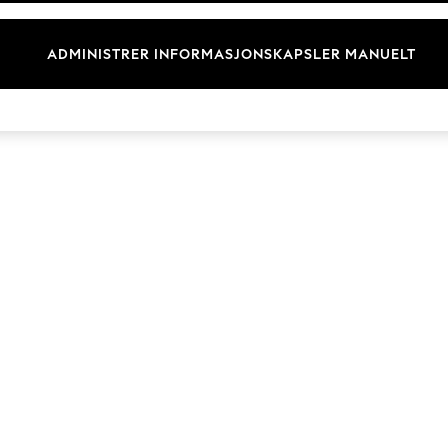
Merkevare
ADMINISTRER INFORMASJONSKAPSLER MANUELT
© 2026 Next Retail Ltd. Alle rettigheter forbeholdt.