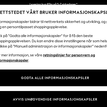
Levering kun 65kr på 5-7 virkedager*
ETTSTEDET VÅRT BRUKER INFORMASJONSKAPS
Vi betaler alle tollavgifter
Våre sosiale nettverk
ormasjonskapsler bidrar til nettverkets sikkerhet og utvikling, og 
g en persontilpasset shoppingopplevelse.
KVINNER
MENN
HJEM
kk på "Godta alle informasjonskapsler" for å få den beste
ppingopplevelsen. Du kan endre disse innstillingene når som hels
klikke på "Manuell administrasjon av informasjonskapsler" nedenf
r mer informasjon, se våre
retningslinjer for personvern og
& Juridisk
Avdelinger
formasjonskapsler
.
 Informasjonskapsler Policy
Kvinner
tingelser
Menn
GODTA ALLE INFORMASJONSKAPSLER
er for kundeanmeldelser og -
Gutter
Jenter
Hjem
AVVIS UNØDVENDIGE INFORMASJONSKAPSLER
Baby