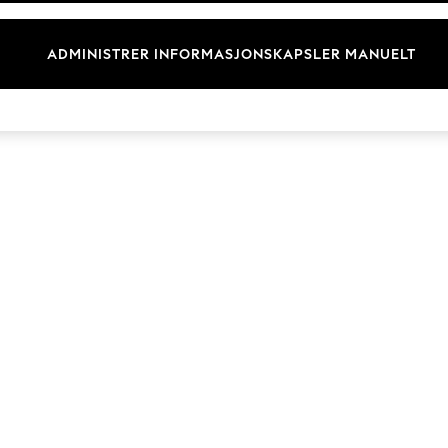
Merkevare
ADMINISTRER INFORMASJONSKAPSLER MANUELT
© 2026 Next Retail Ltd. Alle rettigheter forbeholdt.