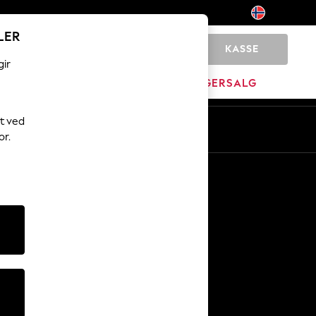
LER
KASSE
0
gir
MERKEVARE
LAGERSALG
t ved
or.
Andre tjenester
Media og presse
Selskapet
NEXT Karriere