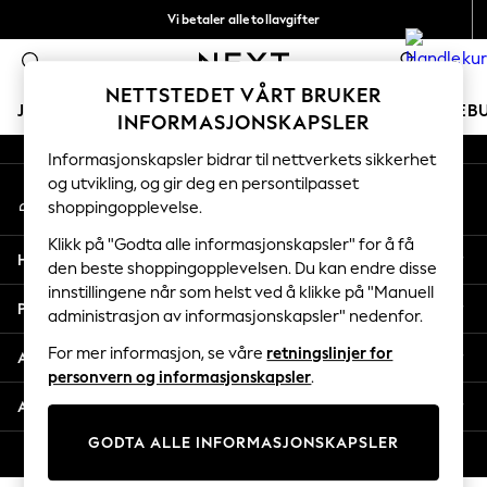
Vi betaler alle tollavgifter
An error occurred on client
Fleksible og sikre betalinger med Klarna
0
Våre sosiale nettverk
NETTSTEDET VÅRT BRUKER
JENTER
GUTTER
BABY
KVINNER
MENN
FERIEB
INFORMASJONSKAPSLER
Informasjonskapsler bidrar til nettverkets sikkerhet
GIRLS
og utvikling, og gir deg en persontilpasset
Min konto
New In
shoppingopplevelse.
Logg inn på kontoen din
50 - 92cm
98 - 110cm
Klikk på "Godta alle informasjonskapsler" for å få
Hjelp
116 - 134cm
den beste shoppingopplevelsen. Du kan endre disse
innstillingene når som helst ved å klikke på "Manuell
140 - 174cm
Personvern & Juridisk
administrasjon av informasjonskapsler" nedenfor.
Trending: Top & Short Sets
Trending: Clogs
For mer informasjon, se våre
retningslinjer for
Avdelinger
Toy Story
personvern og informasjonskapsler
.
THE SET
Andre tjenester
All Clothing
GODTA ALLE INFORMASJONSKAPSLER
Coats & Jackets
© 2026 Next Retail Ltd. Alle rettigheter forbeholdt.
Sweatshirts & Hoodies