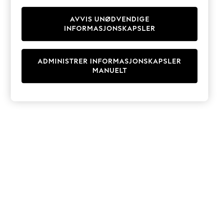
Knitwear
Cardigans
AVVIS UNØDVENDIGE
INFORMASJONSKAPSLER
Dresses
Sets & Outfits
Tops
ADMINISTRER INFORMASJONSKAPSLER
T-Shirts
MANUELT
Nightwear & Pyjamas
Trousers & Leggings
Bodysuits & Vests
Shirts & Blouses
Swimwear
Shorts & Skirts
Babygrows & Sleepsuits
Jeans
Jumpsuits & Playsuits
All Holiday Shop
Tops
Dresses
Shorts