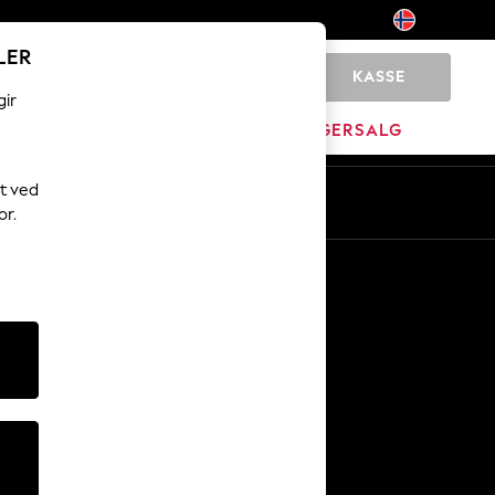
LER
KASSE
0
gir
MERKEVARE
LAGERSALG
t ved
or.
Andre tjenester
Media og presse
Selskapet
NEXT Karriere