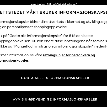
Levering kun 65kr på 5-7 virkedager*
ETTSTEDET VÅRT BRUKER INFORMASJONSKAPS
Vi betaler alle tollavgifter
Våre sosiale nettverk
ormasjonskapsler bidrar til nettverkets sikkerhet og utvikling, og 
g en persontilpasset shoppingopplevelse.
KVINNER
MENN
HJEM
kk på "Godta alle informasjonskapsler" for å få den beste
ppingopplevelsen. Du kan endre disse innstillingene når som hels
klikke på "Manuell administrasjon av informasjonskapsler" nedenf
r mer informasjon, se våre
retningslinjer for personvern og
& Juridisk
Avdelinger
formasjonskapsler
.
 Informasjonskapsler Policy
Kvinner
tingelser
Menn
GODTA ALLE INFORMASJONSKAPSLER
er for kundeanmeldelser og -
Gutter
Jenter
Hjem
AVVIS UNØDVENDIGE INFORMASJONSKAPSLER
Baby