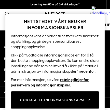
Levering kun 65kr på 5-7 virkedager*
An error occurred on client
Vi betaler alle tollavgifter
0
Våre sosiale nettverk
NETTSTEDET VÅRT BRUKER
JENTER
GUTTER
BABY
KVINNER
MENN
HJ
INFORMASJONSKAPSLER
Informasjonskapsler bidrar til nettverkets sikkerhet
GIRLS
og utvikling, og gir deg en persontilpasset
Min konto
New In
shoppingopplevelse.
Logg inn på kontoen din
50 - 92cm
98 - 110cm
Klikk på "Godta alle informasjonskapsler" for å få
Hjelp
116 - 134cm
den beste shoppingopplevelsen. Du kan endre disse
innstillingene når som helst ved å klikke på "Manuell
140 - 174cm
Personvern & Juridisk
administrasjon av informasjonskapsler" nedenfor.
Trending: Top & Short Sets
Trending: Clogs
For mer informasjon, se våre
retningslinjer for
Avdelinger
Toy Story
personvern og informasjonskapsler
.
THE SET
Andre tjenester
All Clothing
GODTA ALLE INFORMASJONSKAPSLER
Coats & Jackets
© 2026 Next Retail Ltd. Alle rettigheter forbeholdt.
Sweatshirts & Hoodies