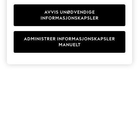
Knitwear
Cardigans
AVVIS UNØDVENDIGE
INFORMASJONSKAPSLER
Dresses
Sets & Outfits
Tops
ADMINISTRER INFORMASJONSKAPSLER
T-Shirts
MANUELT
Nightwear & Pyjamas
Trousers & Leggings
Bodysuits & Vests
Shirts & Blouses
Swimwear
Shorts & Skirts
Babygrows & Sleepsuits
Jeans
Jumpsuits & Playsuits
All Holiday Shop
Tops
Dresses
Shorts