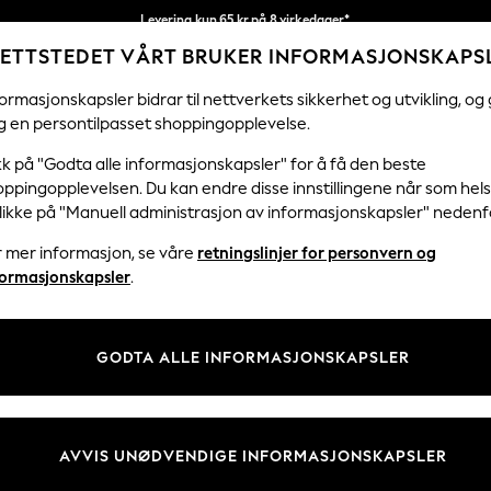
Levering kun 65 kr på 8 virkedager*
ETTSTEDET VÅRT BRUKER INFORMASJONSKAPS
Vi betaler alle tollavgifter
Våre sosiale nettverk
ormasjonskapsler bidrar til nettverkets sikkerhet og utvikling, og 
g en persontilpasset shoppingopplevelse.
KVINNER
MENN
FERIEBUTIKK
H
kk på "Godta alle informasjonskapsler" for å få den beste
ppingopplevelsen. Du kan endre disse innstillingene når som hels
klikke på "Manuell administrasjon av informasjonskapsler" nedenf
r mer informasjon, se våre
retningslinjer for personvern og
& Juridisk
Avdelinger
formasjonskapsler
.
 Informasjonskapsler Policy
Kvinner
tingelser
Menn
GODTA ALLE INFORMASJONSKAPSLER
er for kundeanmeldelser og -
Gutter
Jenter
Hjem
AVVIS UNØDVENDIGE INFORMASJONSKAPSLER
Baby