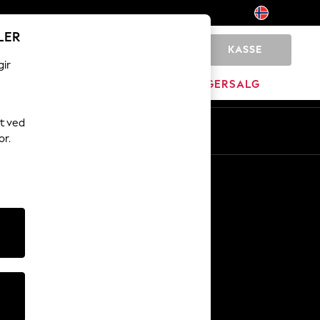
LER
KASSE
0
gir
JEM
MERKEVARE
LAGERSALG
t ved
or.
Andre tjenester
Media og presse
Selskapet
NEXT Karriere