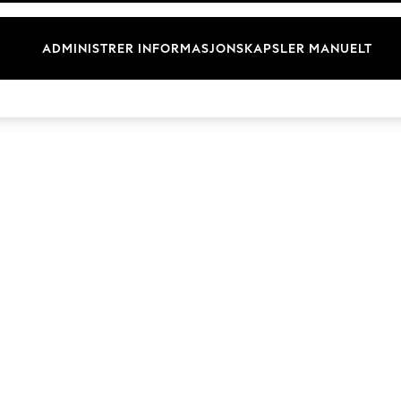
Merkevare
ADMINISTRER INFORMASJONSKAPSLER MANUELT
© 2026 Next Retail Ltd. Alle rettigheter forbeholdt.