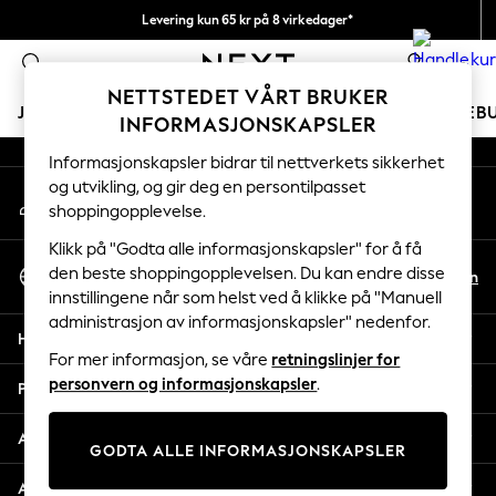
Levering kun 65 kr på 8 virkedager*
An error occurred on client
Vi betaler alle tollavgifter
0
Våre sosiale nettverk
NETTSTEDET VÅRT BRUKER
JENTER
GUTTER
BABY
KVINNER
MENN
FERIEB
INFORMASJONSKAPSLER
Informasjonskapsler bidrar til nettverkets sikkerhet
GIRLS
og utvikling, og gir deg en persontilpasset
Min konto
New In
shoppingopplevelse.
Logg inn på kontoen din
50 - 92cm
98 - 110cm
Klikk på "Godta alle informasjonskapsler" for å få
Velg Språk
116 - 134cm
den beste shoppingopplevelsen. Du kan endre disse
No
En
Norsk
innstillingene når som helst ved å klikke på "Manuell
140 - 174cm
administrasjon av informasjonskapsler" nedenfor.
Trending: Top & Short Sets
Hjelp
Trending: Clogs
For mer informasjon, se våre
retningslinjer for
Toy Story
personvern og informasjonskapsler
.
Personvern & Juridisk
THE SET
All Clothing
Avdelinger
GODTA ALLE INFORMASJONSKAPSLER
Coats & Jackets
Sweatshirts & Hoodies
Andre tjenester