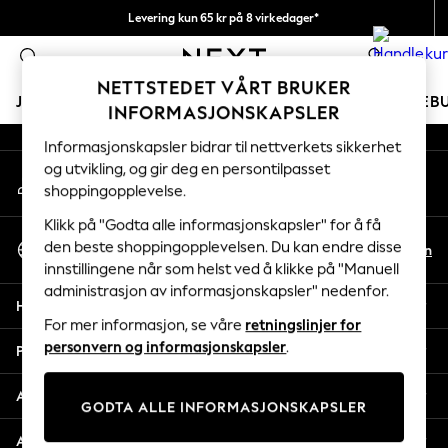
Levering kun 65 kr på 8 virkedager*
An error occurred on client
Vi betaler alle tollavgifter
0
Våre sosiale nettverk
NETTSTEDET VÅRT BRUKER
JENTER
GUTTER
BABY
KVINNER
MENN
FERIEB
INFORMASJONSKAPSLER
Informasjonskapsler bidrar til nettverkets sikkerhet
GIRLS
og utvikling, og gir deg en persontilpasset
Min konto
New In
shoppingopplevelse.
Logg inn på kontoen din
50 - 92cm
98 - 110cm
Klikk på "Godta alle informasjonskapsler" for å få
Velg Språk
116 - 134cm
den beste shoppingopplevelsen. Du kan endre disse
No
En
Norsk
innstillingene når som helst ved å klikke på "Manuell
140 - 174cm
administrasjon av informasjonskapsler" nedenfor.
Trending: Top & Short Sets
Hjelp
Trending: Clogs
For mer informasjon, se våre
retningslinjer for
Toy Story
personvern og informasjonskapsler
.
Personvern & Juridisk
THE SET
All Clothing
Avdelinger
GODTA ALLE INFORMASJONSKAPSLER
Coats & Jackets
Sweatshirts & Hoodies
Andre tjenester