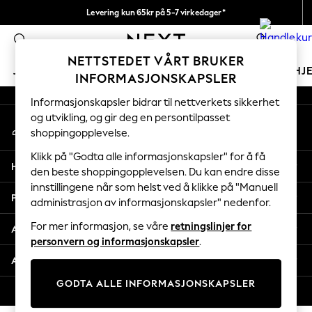
Levering kun 65kr på 5-7 virkedager*
An error occurred on client
Vi betaler alle tollavgifter
0
Våre sosiale nettverk
NETTSTEDET VÅRT BRUKER
JENTER
GUTTER
BABY
KVINNER
MENN
HJ
INFORMASJONSKAPSLER
Informasjonskapsler bidrar til nettverkets sikkerhet
GIRLS
og utvikling, og gir deg en persontilpasset
Min konto
New In
shoppingopplevelse.
Logg inn på kontoen din
50 - 92cm
98 - 110cm
Klikk på "Godta alle informasjonskapsler" for å få
Hjelp
116 - 134cm
den beste shoppingopplevelsen. Du kan endre disse
innstillingene når som helst ved å klikke på "Manuell
140 - 174cm
Personvern & Juridisk
administrasjon av informasjonskapsler" nedenfor.
Trending: Top & Short Sets
Trending: Clogs
For mer informasjon, se våre
retningslinjer for
Avdelinger
Toy Story
personvern og informasjonskapsler
.
THE SET
Andre tjenester
All Clothing
GODTA ALLE INFORMASJONSKAPSLER
Coats & Jackets
© 2026 Next Retail Ltd. Alle rettigheter forbeholdt.
Sweatshirts & Hoodies