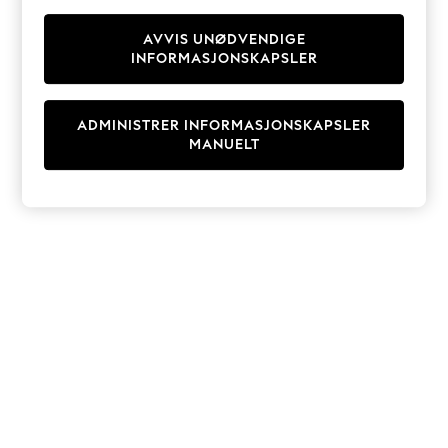
Knitwear
Cardigans
AVVIS UNØDVENDIGE
INFORMASJONSKAPSLER
Dresses
Sets & Outfits
Tops
ADMINISTRER INFORMASJONSKAPSLER
T-Shirts
MANUELT
Nightwear & Pyjamas
Trousers & Leggings
Bodysuits & Vests
Shirts & Blouses
Swimwear
Shorts & Skirts
Babygrows & Sleepsuits
Jeans
Jumpsuits & Playsuits
All Holiday Shop
Tops
Dresses
Shorts