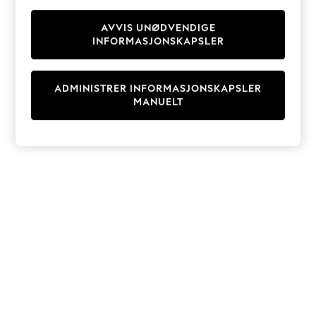
Knitwear
Cardigans
AVVIS UNØDVENDIGE
INFORMASJONSKAPSLER
Dresses
Sets & Outfits
Tops
ADMINISTRER INFORMASJONSKAPSLER
T-Shirts
MANUELT
Nightwear & Pyjamas
Trousers & Leggings
Bodysuits & Vests
Shirts & Blouses
Swimwear
Shorts & Skirts
Babygrows & Sleepsuits
Jeans
Jumpsuits & Playsuits
All Holiday Shop
Tops
Dresses
Shorts