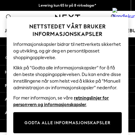
Levering kun 65 kr på 8 virkedager*
An error occurred on client
Vi betaler alle tollavgifter
0
Våre sosiale nettverk
NETTSTEDET VÅRT BRUKER
JENTER
GUTTER
BABY
KVINNER
MENN
FERIEB
INFORMASJONSKAPSLER
Informasjonskapsler bidrar til nettverkets sikkerhet
GIRLS
og utvikling, og gir deg en persontilpasset
Min konto
New In
shoppingopplevelse.
Logg inn på kontoen din
50 - 92cm
98 - 110cm
Klikk på "Godta alle informasjonskapsler" for å få
Hjelp
116 - 134cm
den beste shoppingopplevelsen. Du kan endre disse
innstillingene når som helst ved å klikke på "Manuell
140 - 174cm
Personvern & Juridisk
administrasjon av informasjonskapsler" nedenfor.
Trending: Top & Short Sets
Trending: Clogs
For mer informasjon, se våre
retningslinjer for
Avdelinger
Toy Story
personvern og informasjonskapsler
.
THE SET
Andre tjenester
All Clothing
GODTA ALLE INFORMASJONSKAPSLER
Coats & Jackets
© 2026 Next Retail Ltd. Alle rettigheter forbeholdt.
Sweatshirts & Hoodies