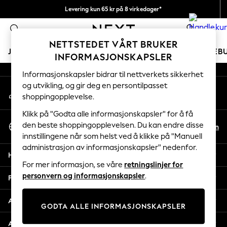
Levering kun 65 kr på 8 virkedager*
An error occurred on client
Vi betaler alle tollavgifter
0
Våre sosiale nettverk
NETTSTEDET VÅRT BRUKER
JENTER
GUTTER
BABY
KVINNER
MENN
FERIEB
INFORMASJONSKAPSLER
Informasjonskapsler bidrar til nettverkets sikkerhet
GIRLS
og utvikling, og gir deg en persontilpasset
Min konto
New In
shoppingopplevelse.
Logg inn på kontoen din
50 - 92cm
98 - 110cm
Klikk på "Godta alle informasjonskapsler" for å få
Velg Språk
116 - 134cm
den beste shoppingopplevelsen. Du kan endre disse
No
En
Norsk
innstillingene når som helst ved å klikke på "Manuell
140 - 174cm
administrasjon av informasjonskapsler" nedenfor.
Trending: Top & Short Sets
Hjelp
Trending: Clogs
For mer informasjon, se våre
retningslinjer for
Toy Story
personvern og informasjonskapsler
.
Personvern & Juridisk
THE SET
All Clothing
Avdelinger
GODTA ALLE INFORMASJONSKAPSLER
Coats & Jackets
Sweatshirts & Hoodies
Andre tjenester