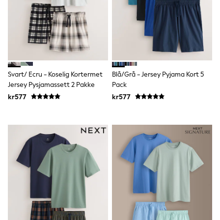
Bags
Hats
Denim Jackets
Raincoats
Waterproof
Shackets
Puddlesuits
Pramsuits
Svart/ Ecru - Koselig Kortermet
Blå/grå - Jersey Pyjama Kort 5
Gilets
Jersey Pysjamassett 2 Pakke
Pack
Fleeces
Teddy Borg
kr577
kr577
Puffers
Snowsuits
Shop all
Lilo & Stitch
Bluey
Disney
Peppa Pig
All Girls Sportwear
New In
Trainers
Hoodies & Sweatshirts
Leggings, Joggers & Shorts
Swim