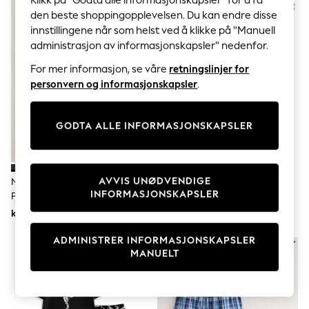
Klikk på "Godta alle informasjonskapsler" for å få
Sets & Outfits
den beste shoppingopplevelsen. Du kan endre disse
Tops
T-Shirts
innstillingene når som helst ved å klikke på "Manuell
Nightwear & Pyjamas
administrasjon av informasjonskapsler" nedenfor.
Trousers & Leggings
Bodysuits & Vests
For mer informasjon, se våre
retningslinjer for
Shirts & Blouses
personvern og informasjonskapsler
.
Swimwear
Shorts & Skirts
Babygrows & Sleepsuits
GODTA ALLE INFORMASJONSKAPSLER
Jeans
Jumpsuits & Playsuits
All Holiday Shop
Tops
AVVIS UNØDVENDIGE
Navy Blå/Grå - Jersey Kort
Vanilla Underground Herrenes
Dresses
INFORMASJONSKAPSLER
Pyjamas 3 Pakke
Ringenes Herre Grå Kortermet
Shorts
Lang Leg 100% Bomullspyjamas-
Skirts
kr361
kr500
Sett
Sandals & Sliders
Rash Vests
ADMINISTRER INFORMASJONSKAPSLER
Sun Safe Swimwear
MANUELT
Sun Hats & Caps
All Occasionwear
All Partywear
Wedding