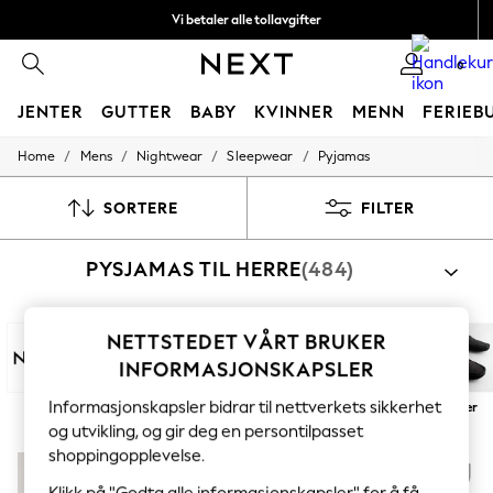
Vi betaler alle tollavgifter
Fleksible og sikre betalinger med Klarna
0
JENTER
GUTTER
BABY
KVINNER
MENN
FERIEB
/
/
/
/
Home
Mens
Nightwear
Sleepwear
Pyjamas
GIRLS
New In
50 - 92cm
SORTERE
FILTER
98 - 110cm
116 - 134cm
PYSJAMAS TIL HERRE
(484)
140 - 174cm
Trending: Top & Short Sets
Trending: Clogs
Toy Story
NETTSTEDET VÅRT BRUKER
THE SET
INFORMASJONSKAPSLER
All Clothing
Coats & Jackets
Informasjonskapsler bidrar til nettverkets sikkerhet
Next
100% bomull
Lang
Kort
Kåper
Tøfler
Sweatshirts & Hoodies
og utvikling, og gir deg en persontilpasset
Knitwear
shoppingopplevelse.
Cardigans
Dresses