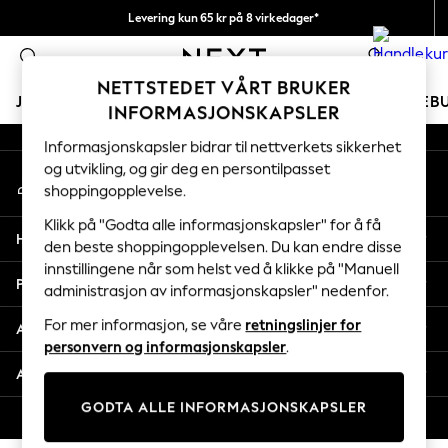
Levering kun 65 kr på 8 virkedager*
An error occurred on client
Vi betaler alle tollavgifter
0
Våre sosiale nettverk
NETTSTEDET VÅRT BRUKER
JENTER
GUTTER
BABY
KVINNER
MENN
FERIEB
INFORMASJONSKAPSLER
Informasjonskapsler bidrar til nettverkets sikkerhet
GIRLS
og utvikling, og gir deg en persontilpasset
Min konto
New In
shoppingopplevelse.
Logg inn på kontoen din
50 - 92cm
98 - 110cm
Klikk på "Godta alle informasjonskapsler" for å få
Hjelp
116 - 134cm
den beste shoppingopplevelsen. Du kan endre disse
innstillingene når som helst ved å klikke på "Manuell
140 - 174cm
Personvern & Juridisk
administrasjon av informasjonskapsler" nedenfor.
Trending: Top & Short Sets
Trending: Clogs
For mer informasjon, se våre
retningslinjer for
Avdelinger
Toy Story
personvern og informasjonskapsler
.
THE SET
Andre tjenester
All Clothing
GODTA ALLE INFORMASJONSKAPSLER
Coats & Jackets
© 2026 Next Retail Ltd. Alle rettigheter forbeholdt.
Sweatshirts & Hoodies