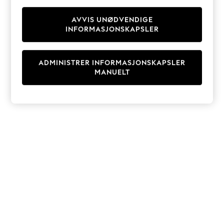
Knitwear
Cardigans
AVVIS UNØDVENDIGE
INFORMASJONSKAPSLER
Dresses
Sets & Outfits
Tops
ADMINISTRER INFORMASJONSKAPSLER
T-Shirts
MANUELT
Nightwear & Pyjamas
Trousers & Leggings
Bodysuits & Vests
Shirts & Blouses
Swimwear
Shorts & Skirts
Babygrows & Sleepsuits
Jeans
Jumpsuits & Playsuits
All Holiday Shop
Tops
Dresses
Shorts