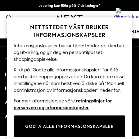
Levering kun 65kr på 5-7 virkedager*
An error occurred on client
Vi betaler alle tollavgifter
0
Våre sosiale nettverk
NETTSTEDET VÅRT BRUKER
JENTER
GUTTER
BABY
KVINNER
MENN
HJ
INFORMASJONSKAPSLER
Informasjonskapsler bidrar til nettverkets sikkerhet
GIRLS
og utvikling, og gir deg en persontilpasset
Min konto
New In
shoppingopplevelse.
Logg inn på kontoen din
50 - 92cm (0 - 24 months)
98 - 110cm (3 - 5 years)
Klikk på "Godta alle informasjonskapsler" for å få
Hjelp
116 - 134cm (6 - 9 years)
den beste shoppingopplevelsen. Du kan endre disse
innstillingene når som helst ved å klikke på "Manuell
140 - 174cm (10 - 15+ years)
Personvern & Juridisk
administrasjon av informasjonskapsler" nedenfor.
Trending: Top & Short Sets
Trending: Clogs
For mer informasjon, se våre
retningslinjer for
Avdelinger
Toy Story
personvern og informasjonskapsler
.
THE SET
Andre tjenester
All Clothing
GODTA ALLE INFORMASJONSKAPSLER
Coats & Jackets
© 2026 Next Retail Ltd. Alle rettigheter forbeholdt.
Sweatshirts & Hoodies