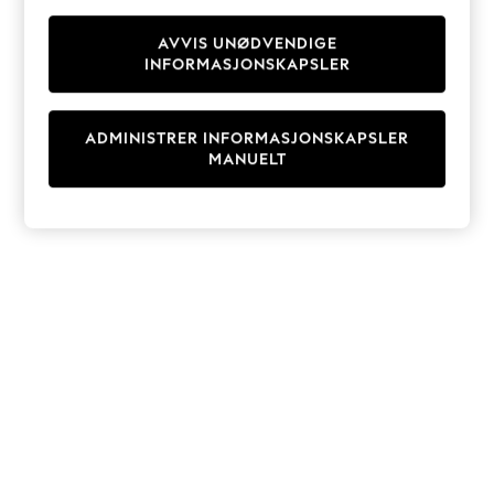
Knitwear
Cardigans
AVVIS UNØDVENDIGE
INFORMASJONSKAPSLER
Dresses
Sets & Outfits
Tops
ADMINISTRER INFORMASJONSKAPSLER
T-Shirts
MANUELT
Nightwear & Pyjamas
Trousers & Leggings
Bodysuits & Vests
Shirts & Blouses
Swimwear
Shorts & Skirts
Babygrows & Sleepsuits
Jeans
Jumpsuits & Playsuits
All Holiday Shop
Tops
Dresses
Shorts