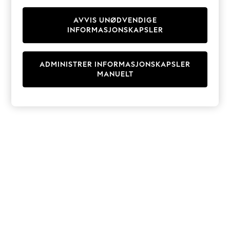
Knitwear
Cardigans
AVVIS UNØDVENDIGE
INFORMASJONSKAPSLER
Dresses
Sets & Outfits
Tops
ADMINISTRER INFORMASJONSKAPSLER
T-Shirts
MANUELT
Nightwear & Pyjamas
Trousers & Leggings
Bodysuits & Vests
Shirts & Blouses
Swimwear
Shorts & Skirts
Babygrows & Sleepsuits
Jeans
Jumpsuits & Playsuits
All Holiday Shop
Tops
Dresses
Shorts