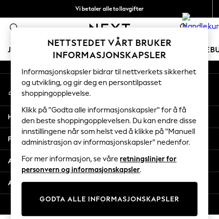
Vi betaler alle tollavgifter
An error occurred on client
Fleksible og sikre betalinger med Klarna
0
Våre sosiale nettverk
NETTSTEDET VÅRT BRUKER
JENTER
GUTTER
BABY
KVINNER
MENN
FERIEB
INFORMASJONSKAPSLER
Informasjonskapsler bidrar til nettverkets sikkerhet
GIRLS
og utvikling, og gir deg en persontilpasset
Min konto
New In
shoppingopplevelse.
Logg inn på kontoen din
50 - 92cm
98 - 110cm
Klikk på "Godta alle informasjonskapsler" for å få
Hjelp
116 - 134cm
den beste shoppingopplevelsen. Du kan endre disse
innstillingene når som helst ved å klikke på "Manuell
140 - 174cm
Personvern & Juridisk
administrasjon av informasjonskapsler" nedenfor.
Trending: Top & Short Sets
Trending: Clogs
For mer informasjon, se våre
retningslinjer for
Avdelinger
Toy Story
personvern og informasjonskapsler
.
THE SET
Andre tjenester
All Clothing
GODTA ALLE INFORMASJONSKAPSLER
Coats & Jackets
© 2026 Next Retail Ltd. Alle rettigheter forbeholdt.
Sweatshirts & Hoodies