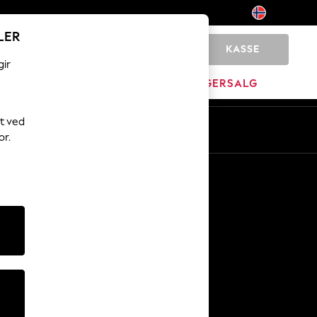
LER
KASSE
0
gir
JEM
MERKEVARE
LAGERSALG
t ved
or.
Andre tjenester
Media og presse
Selskapet
NEXT Karriere