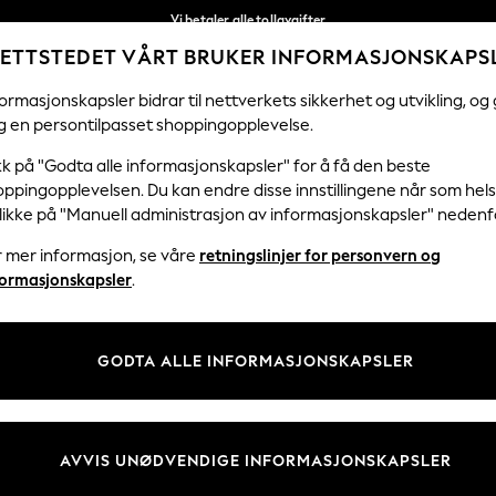
Vi betaler alle tollavgifter
ETTSTEDET VÅRT BRUKER INFORMASJONSKAPS
Fleksible og sikre betalinger med Klarna
Våre sosiale nettverk
ormasjonskapsler bidrar til nettverkets sikkerhet og utvikling, og 
g en persontilpasset shoppingopplevelse.
KVINNER
MENN
FERIEBUTIKK
H
kk på "Godta alle informasjonskapsler" for å få den beste
ppingopplevelsen. Du kan endre disse innstillingene når som hels
klikke på "Manuell administrasjon av informasjonskapsler" nedenf
r mer informasjon, se våre
retningslinjer for personvern og
& Juridisk
Avdelinger
formasjonskapsler
.
 Informasjonskapsler Policy
Kvinner
tingelser
Menn
GODTA ALLE INFORMASJONSKAPSLER
er for kundeanmeldelser og -
Gutter
Jenter
Hjem
AVVIS UNØDVENDIGE INFORMASJONSKAPSLER
Baby