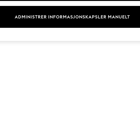
Merkevare
ADMINISTRER INFORMASJONSKAPSLER MANUELT
© 2026 Next Retail Ltd. Alle rettigheter forbeholdt.