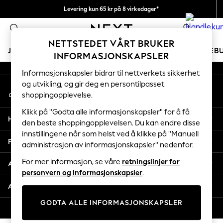
Levering kun 65 kr på 8 virkedager*
An error occurred on client
Vi betaler alle tollavgifter
0
Våre sosiale nettverk
NETTSTEDET VÅRT BRUKER
JENTER
GUTTER
BABY
KVINNER
MENN
FERIEB
INFORMASJONSKAPSLER
Informasjonskapsler bidrar til nettverkets sikkerhet
GIRLS
og utvikling, og gir deg en persontilpasset
Min konto
New In
shoppingopplevelse.
Logg inn på kontoen din
50 - 92cm
98 - 110cm
Klikk på "Godta alle informasjonskapsler" for å få
Hjelp
116 - 134cm
den beste shoppingopplevelsen. Du kan endre disse
innstillingene når som helst ved å klikke på "Manuell
140 - 174cm
Personvern & Juridisk
administrasjon av informasjonskapsler" nedenfor.
Trending: Top & Short Sets
Trending: Clogs
For mer informasjon, se våre
retningslinjer for
Avdelinger
Toy Story
personvern og informasjonskapsler
.
THE SET
Andre tjenester
All Clothing
GODTA ALLE INFORMASJONSKAPSLER
Coats & Jackets
© 2026 Next Retail Ltd. Alle rettigheter forbeholdt.
Sweatshirts & Hoodies