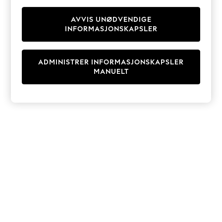
Knitwear
Cardigans
AVVIS UNØDVENDIGE
INFORMASJONSKAPSLER
Dresses
Sets & Outfits
Tops
ADMINISTRER INFORMASJONSKAPSLER
T-Shirts
MANUELT
Nightwear & Pyjamas
Trousers & Leggings
Bodysuits & Vests
Shirts & Blouses
Swimwear
Shorts & Skirts
Babygrows & Sleepsuits
Jeans
Jumpsuits & Playsuits
All Holiday Shop
Tops
Dresses
Shorts