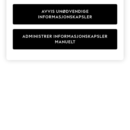
Knitwear
Cardigans
AVVIS UNØDVENDIGE
INFORMASJONSKAPSLER
Dresses
Sets & Outfits
Tops
ADMINISTRER INFORMASJONSKAPSLER
T-Shirts
MANUELT
Nightwear & Pyjamas
Trousers & Leggings
Bodysuits & Vests
Shirts & Blouses
Swimwear
Shorts & Skirts
Babygrows & Sleepsuits
Jeans
Jumpsuits & Playsuits
All Holiday Shop
Tops
Dresses
Shorts