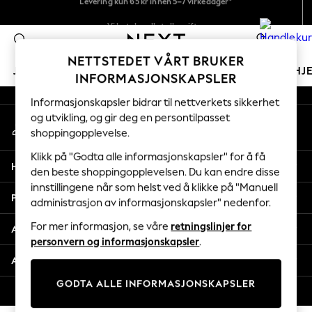
An error occurred on client
Vi betaler alle tollavgifter
Fleksible og sikre betalinger med Klarna
0
Våre sosiale nettverk
NETTSTEDET VÅRT BRUKER
JENTER
GUTTER
BABY
KVINNER
MENN
HJ
INFORMASJONSKAPSLER
Informasjonskapsler bidrar til nettverkets sikkerhet
GIRLS
og utvikling, og gir deg en persontilpasset
Min konto
New In
shoppingopplevelse.
Logg inn på kontoen din
50 - 92cm
98 - 110cm
Klikk på "Godta alle informasjonskapsler" for å få
Hjelp
116 - 134cm
den beste shoppingopplevelsen. Du kan endre disse
innstillingene når som helst ved å klikke på "Manuell
140 - 174cm
Personvern & Juridisk
administrasjon av informasjonskapsler" nedenfor.
Trending: Top & Short Sets
Trending: Clogs
For mer informasjon, se våre
retningslinjer for
Avdelinger
Toy Story
personvern og informasjonskapsler
.
THE SET
Andre tjenester
All Clothing
GODTA ALLE INFORMASJONSKAPSLER
Coats & Jackets
© 2026 Next Retail Ltd. Alle rettigheter forbeholdt.
Sweatshirts & Hoodies