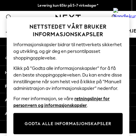
Levering kun 65kr på 5-7 virkedager*
An error occurred on client
Vi betaler alle tollavgifter
0
Våre sosiale nettverk
NETTSTEDET VÅRT BRUKER
JENTER
GUTTER
BABY
KVINNER
MENN
HJ
INFORMASJONSKAPSLER
Informasjonskapsler bidrar til nettverkets sikkerhet
GIRLS
og utvikling, og gir deg en persontilpasset
Min konto
New In
shoppingopplevelse.
Logg inn på kontoen din
50 - 92cm
98 - 110cm
Klikk på "Godta alle informasjonskapsler" for å få
Hjelp
116 - 134cm
den beste shoppingopplevelsen. Du kan endre disse
innstillingene når som helst ved å klikke på "Manuell
140 - 174cm
Personvern & Juridisk
administrasjon av informasjonskapsler" nedenfor.
Trending: Top & Short Sets
Trending: Clogs
For mer informasjon, se våre
retningslinjer for
Avdelinger
Toy Story
personvern og informasjonskapsler
.
THE SET
Andre tjenester
All Clothing
GODTA ALLE INFORMASJONSKAPSLER
Coats & Jackets
© 2026 Next Retail Ltd. Alle rettigheter forbeholdt.
Sweatshirts & Hoodies