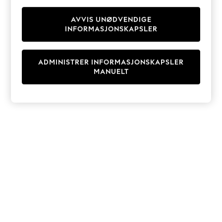
Knitwear
Cardigans
AVVIS UNØDVENDIGE
INFORMASJONSKAPSLER
Dresses
Sets & Outfits
Tops
ADMINISTRER INFORMASJONSKAPSLER
T-Shirts
MANUELT
Nightwear & Pyjamas
Trousers & Leggings
Bodysuits & Vests
Shirts & Blouses
Swimwear
Shorts & Skirts
Babygrows & Sleepsuits
Jeans
Jumpsuits & Playsuits
All Holiday Shop
Tops
Dresses
Shorts