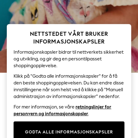
Cardigans
Dresses
Sets & Outfits
Tops
NETTSTEDET VÅRT BRUKER
T-Shirts
INFORMASJONSKAPSLER
Nightwear & Pyjamas
Trousers & Leggings
Informasjonskapsler bidrar til nettverkets sikkerhet
og utvikling, og gir deg en persontilpasset
Bodysuits & Vests
shoppingopplevelse.
Shirts & Blouses
Swimwear
Klikk på "Godta alle informasjonskapsler" for å få
Shorts & Skirts
den beste shoppingopplevelsen. Du kan endre disse
Babygrows & Sleepsuits
innstillingene når som helst ved å klikke på "Manuell
Jeans
administrasjon av informasjonskapsler" nedenfor.
Jumpsuits & Playsuits
For mer informasjon, se våre
retningslinjer for
All Holiday Shop
personvern og informasjonskapsler
.
Tops
Dresses
GODTA ALLE INFORMASJONSKAPSLER
Shorts