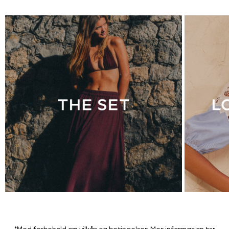
Spiderman
THE SET
Shop All Clothing
Coats & Jackets
T-Shirts
Sets & Outfits
Sweatshirts & Hoodies
Jumpers & Knitwear
Joggers
Shirts
Trousers & Chinos
Tops
Babygrows & Sleepsuits
Bodysuits & Vests
Jeans
Nightwear & Pyjamas
Shorts
Swimwear