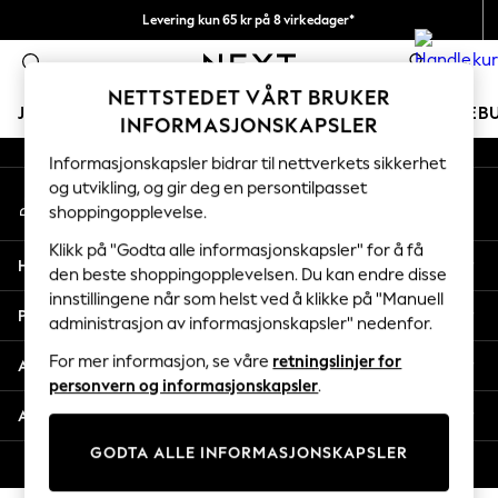
Levering kun 65 kr på 8 virkedager*
An error occurred on client
Vi betaler alle tollavgifter
0
Våre sosiale nettverk
NETTSTEDET VÅRT BRUKER
JENTER
GUTTER
BABY
KVINNER
MENN
FERIEB
INFORMASJONSKAPSLER
Informasjonskapsler bidrar til nettverkets sikkerhet
GIRLS
og utvikling, og gir deg en persontilpasset
Min konto
New In
shoppingopplevelse.
Logg inn på kontoen din
50 - 92cm
98 - 110cm
Klikk på "Godta alle informasjonskapsler" for å få
Hjelp
116 - 134cm
den beste shoppingopplevelsen. Du kan endre disse
innstillingene når som helst ved å klikke på "Manuell
140 - 174cm
Personvern & Juridisk
administrasjon av informasjonskapsler" nedenfor.
Trending: Top & Short Sets
Trending: Clogs
For mer informasjon, se våre
retningslinjer for
Avdelinger
Toy Story
personvern og informasjonskapsler
.
THE SET
Andre tjenester
All Clothing
GODTA ALLE INFORMASJONSKAPSLER
Coats & Jackets
© 2026 Next Retail Ltd. Alle rettigheter forbeholdt.
Sweatshirts & Hoodies