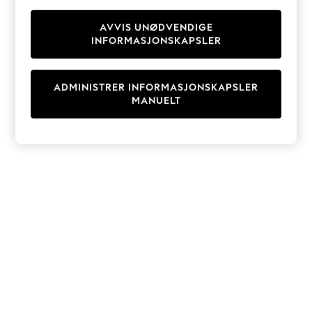
Knitwear
Cardigans
AVVIS UNØDVENDIGE
INFORMASJONSKAPSLER
Dresses
Sets & Outfits
Tops
ADMINISTRER INFORMASJONSKAPSLER
T-Shirts
MANUELT
Nightwear & Pyjamas
Trousers & Leggings
Bodysuits & Vests
Shirts & Blouses
Swimwear
Shorts & Skirts
Babygrows & Sleepsuits
Jeans
Jumpsuits & Playsuits
All Holiday Shop
Tops
Dresses
Shorts