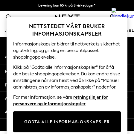
Levering kun 65 kr på 8 virkedager*
An error occurred on client
Vi betaler alle tollavgifter
0
Våre sosiale nettverk
NETTSTEDET VÅRT BRUKER
JENTER
GUTTER
BABY
KVINNER
MENN
FERIEB
INFORMASJONSKAPSLER
Informasjonskapsler bidrar til nettverkets sikkerhet
GIRLS
og utvikling, og gir deg en persontilpasset
Min konto
New In
shoppingopplevelse.
Logg inn på kontoen din
50 - 92cm
98 - 110cm
Klikk på "Godta alle informasjonskapsler" for å få
Hjelp
116 - 134cm
den beste shoppingopplevelsen. Du kan endre disse
innstillingene når som helst ved å klikke på "Manuell
140 - 174cm
Personvern & Juridisk
administrasjon av informasjonskapsler" nedenfor.
Trending: Top & Short Sets
Trending: Clogs
For mer informasjon, se våre
retningslinjer for
Avdelinger
Toy Story
personvern og informasjonskapsler
.
THE SET
Andre tjenester
All Clothing
GODTA ALLE INFORMASJONSKAPSLER
Coats & Jackets
© 2026 Next Retail Ltd. Alle rettigheter forbeholdt.
Sweatshirts & Hoodies