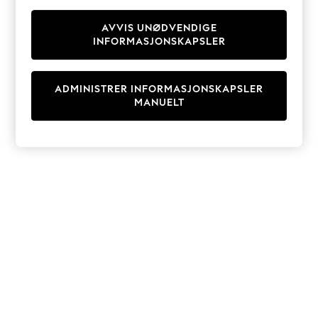
Knitwear
Cardigans
AVVIS UNØDVENDIGE
INFORMASJONSKAPSLER
Dresses
Sets & Outfits
Tops
ADMINISTRER INFORMASJONSKAPSLER
T-Shirts
MANUELT
Nightwear & Pyjamas
Trousers & Leggings
Bodysuits & Vests
Shirts & Blouses
Swimwear
Shorts & Skirts
Babygrows & Sleepsuits
Jeans
Jumpsuits & Playsuits
All Holiday Shop
Tops
Dresses
Shorts