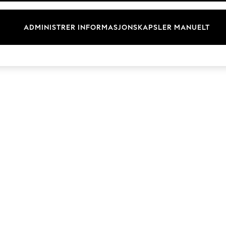
Merkevare
ADMINISTRER INFORMASJONSKAPSLER MANUELT
© 2026 Next Retail Ltd. Alle rettigheter forbeholdt.