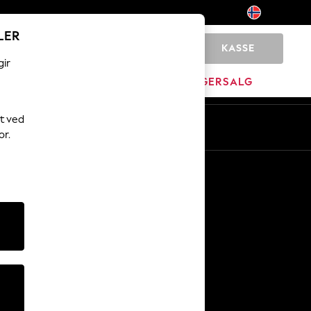
LER
KASSE
0
gir
MERKEVARE
LAGERSALG
t ved
or.
Andre tjenester
Media og presse
Selskapet
NEXT Karriere