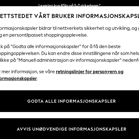
Levering kun 65kr på 5-7 virkedager*
ETTSTEDET VÅRT BRUKER INFORMASJONSKAPS
Vi betaler alle tollavgifter
Våre sosiale nettverk
ormasjonskapsler bidrar til nettverkets sikkerhet og utvikling, og 
g en persontilpasset shoppingopplevelse.
KVINNER
MENN
HJEM
kk på "Godta alle informasjonskapsler" for å få den beste
ppingopplevelsen. Du kan endre disse innstillingene når som hels
klikke på "Manuell administrasjon av informasjonskapsler" nedenf
r mer informasjon, se våre
retningslinjer for personvern og
& Juridisk
Avdelinger
formasjonskapsler
.
 Informasjonskapsler Policy
Kvinner
tingelser
Menn
GODTA ALLE INFORMASJONSKAPSLER
er for kundeanmeldelser og -
Gutter
Jenter
Hjem
AVVIS UNØDVENDIGE INFORMASJONSKAPSLER
Baby