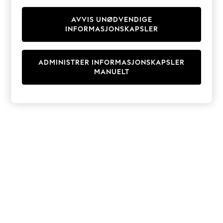
Knitwear
Cardigans
AVVIS UNØDVENDIGE
INFORMASJONSKAPSLER
Dresses
Sets & Outfits
Tops
ADMINISTRER INFORMASJONSKAPSLER
T-Shirts
MANUELT
Nightwear & Pyjamas
Trousers & Leggings
Bodysuits & Vests
Shirts & Blouses
Swimwear
Shorts & Skirts
Babygrows & Sleepsuits
Jeans
Jumpsuits & Playsuits
All Holiday Shop
Tops
Dresses
Shorts