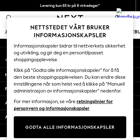
Levering kun 65 kr på 8 virkedager*
An error occurred on client
Vi betaler alle tollavgifter
0
Våre sosiale nettverk
NETTSTEDET VÅRT BRUKER
JENTER
GUTTER
BABY
KVINNER
MENN
FERIEB
INFORMASJONSKAPSLER
Informasjonskapsler bidrar til nettverkets sikkerhet
GIRLS
og utvikling, og gir deg en persontilpasset
Min konto
New In
shoppingopplevelse.
Logg inn på kontoen din
50 - 92cm
98 - 110cm
Klikk på "Godta alle informasjonskapsler" for å få
Hjelp
116 - 134cm
den beste shoppingopplevelsen. Du kan endre disse
innstillingene når som helst ved å klikke på "Manuell
140 - 174cm
Personvern & Juridisk
administrasjon av informasjonskapsler" nedenfor.
Trending: Top & Short Sets
Trending: Clogs
For mer informasjon, se våre
retningslinjer for
Avdelinger
Toy Story
personvern og informasjonskapsler
.
THE SET
Andre tjenester
All Clothing
GODTA ALLE INFORMASJONSKAPSLER
Coats & Jackets
© 2026 Next Retail Ltd. Alle rettigheter forbeholdt.
Sweatshirts & Hoodies