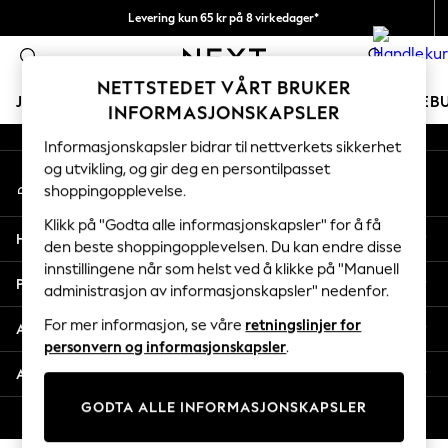
Levering kun 65 kr på 8 virkedager*
An error occurred on client
Vi betaler alle tollavgifter
0
Våre sosiale nettverk
NETTSTEDET VÅRT BRUKER
JENTER
GUTTER
BABY
KVINNER
MENN
FERIEB
INFORMASJONSKAPSLER
Informasjonskapsler bidrar til nettverkets sikkerhet
GIRLS
og utvikling, og gir deg en persontilpasset
Min konto
New In
shoppingopplevelse.
Logg inn på kontoen din
50 - 92cm
98 - 110cm
Klikk på "Godta alle informasjonskapsler" for å få
Hjelp
116 - 134cm
den beste shoppingopplevelsen. Du kan endre disse
innstillingene når som helst ved å klikke på "Manuell
140 - 174cm
Personvern & Juridisk
administrasjon av informasjonskapsler" nedenfor.
Trending: Top & Short Sets
Trending: Clogs
For mer informasjon, se våre
retningslinjer for
Avdelinger
Toy Story
personvern og informasjonskapsler
.
THE SET
Andre tjenester
All Clothing
GODTA ALLE INFORMASJONSKAPSLER
Coats & Jackets
© 2026 Next Retail Ltd. Alle rettigheter forbeholdt.
Sweatshirts & Hoodies