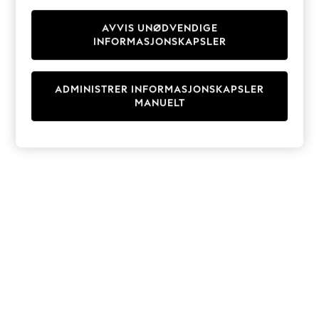
Knitwear
Cardigans
AVVIS UNØDVENDIGE
INFORMASJONSKAPSLER
Dresses
Sets & Outfits
Tops
ADMINISTRER INFORMASJONSKAPSLER
T-Shirts
MANUELT
Nightwear & Pyjamas
Trousers & Leggings
Bodysuits & Vests
Shirts & Blouses
Swimwear
Shorts & Skirts
Babygrows & Sleepsuits
Jeans
Jumpsuits & Playsuits
All Holiday Shop
Tops
Dresses
Shorts