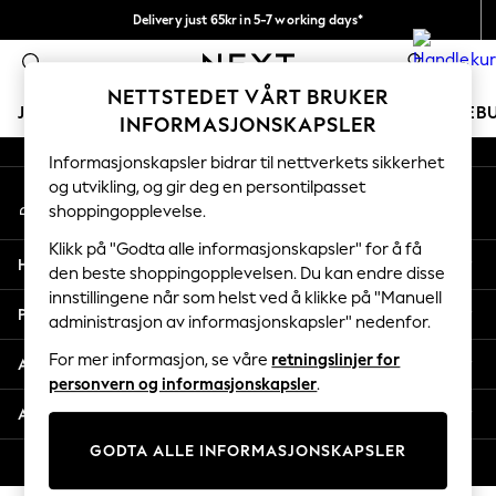
Delivery just 65kr in 5-7 working days*
An error occurred on client
Vi betaler alle tollavgifter
0
Våre sosiale nettverk
NETTSTEDET VÅRT BRUKER
JENTER
GUTTER
BABY
KVINNER
MENN
FERIEB
INFORMASJONSKAPSLER
Informasjonskapsler bidrar til nettverkets sikkerhet
GIRLS
og utvikling, og gir deg en persontilpasset
Min konto
New In
shoppingopplevelse.
Logg inn på kontoen din
50 - 92cm
98 - 110cm
Klikk på "Godta alle informasjonskapsler" for å få
Hjelp
116 - 134cm
den beste shoppingopplevelsen. Du kan endre disse
innstillingene når som helst ved å klikke på "Manuell
140 - 174cm
Personvern & Juridisk
administrasjon av informasjonskapsler" nedenfor.
Trending: Top & Short Sets
Trending: Clogs
For mer informasjon, se våre
retningslinjer for
Avdelinger
Toy Story
personvern og informasjonskapsler
.
THE SET
Andre tjenester
All Clothing
GODTA ALLE INFORMASJONSKAPSLER
Coats & Jackets
© 2026 Next Retail Ltd. Alle rettigheter forbeholdt.
Sweatshirts & Hoodies