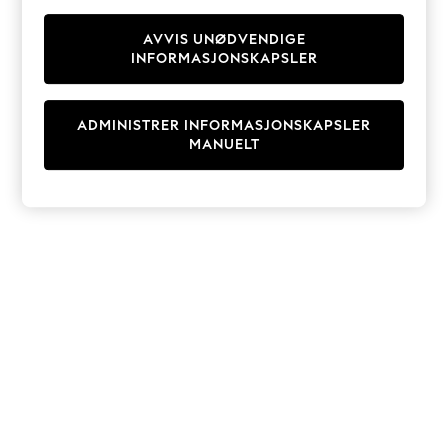
Knitwear
Cardigans
AVVIS UNØDVENDIGE
INFORMASJONSKAPSLER
Dresses
Sets & Outfits
Tops
ADMINISTRER INFORMASJONSKAPSLER
T-Shirts
MANUELT
Nightwear & Pyjamas
Trousers & Leggings
Bodysuits & Vests
Shirts & Blouses
Swimwear
Shorts & Skirts
Babygrows & Sleepsuits
Jeans
Jumpsuits & Playsuits
All Holiday Shop
Tops
Dresses
Shorts