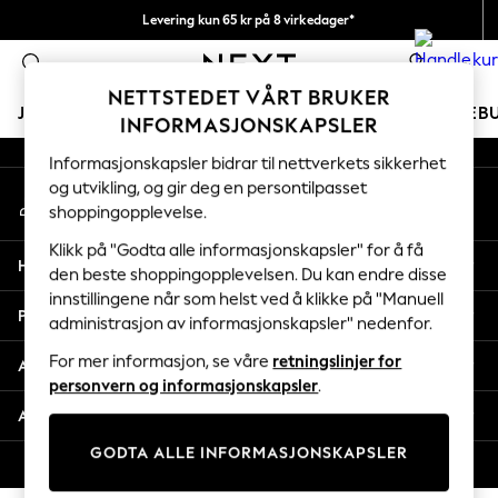
Levering kun 65 kr på 8 virkedager*
An error occurred on client
Vi betaler alle tollavgifter
0
Våre sosiale nettverk
NETTSTEDET VÅRT BRUKER
JENTER
GUTTER
BABY
KVINNER
MENN
FERIEB
INFORMASJONSKAPSLER
Informasjonskapsler bidrar til nettverkets sikkerhet
GIRLS
og utvikling, og gir deg en persontilpasset
Min konto
New In
shoppingopplevelse.
Logg inn på kontoen din
50 - 92cm
98 - 110cm
Klikk på "Godta alle informasjonskapsler" for å få
Hjelp
116 - 134cm
den beste shoppingopplevelsen. Du kan endre disse
innstillingene når som helst ved å klikke på "Manuell
140 - 174cm
Personvern & Juridisk
administrasjon av informasjonskapsler" nedenfor.
Trending: Top & Short Sets
Trending: Clogs
For mer informasjon, se våre
retningslinjer for
Avdelinger
Toy Story
personvern og informasjonskapsler
.
THE SET
Andre tjenester
All Clothing
GODTA ALLE INFORMASJONSKAPSLER
Coats & Jackets
© 2026 Next Retail Ltd. Alle rettigheter forbeholdt.
Sweatshirts & Hoodies