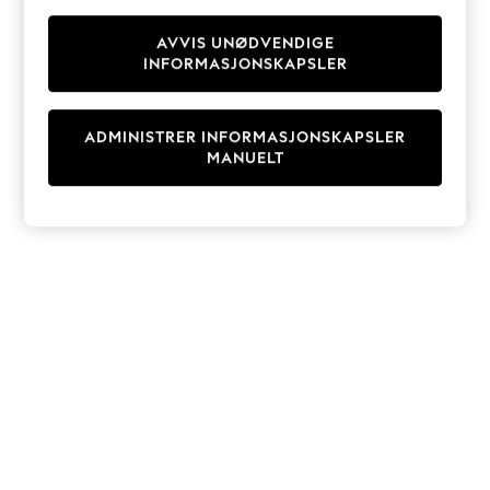
Knitwear
Cardigans
AVVIS UNØDVENDIGE
INFORMASJONSKAPSLER
Dresses
Sets & Outfits
Tops
ADMINISTRER INFORMASJONSKAPSLER
T-Shirts
MANUELT
Nightwear & Pyjamas
Trousers & Leggings
Bodysuits & Vests
Shirts & Blouses
Swimwear
Shorts & Skirts
Babygrows & Sleepsuits
Jeans
Jumpsuits & Playsuits
All Holiday Shop
Tops
Dresses
Shorts