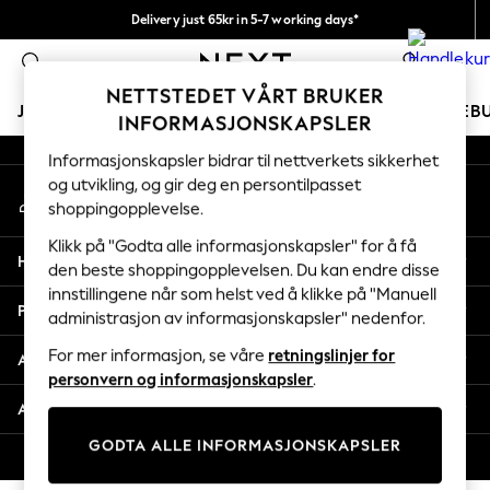
Delivery just 65kr in 5-7 working days*
An error occurred on client
Vi betaler alle tollavgifter
0
Våre sosiale nettverk
NETTSTEDET VÅRT BRUKER
JENTER
GUTTER
BABY
KVINNER
MENN
FERIEB
INFORMASJONSKAPSLER
Informasjonskapsler bidrar til nettverkets sikkerhet
GIRLS
og utvikling, og gir deg en persontilpasset
Min konto
New In
shoppingopplevelse.
Logg inn på kontoen din
50 - 92cm
98 - 110cm
Klikk på "Godta alle informasjonskapsler" for å få
Hjelp
116 - 134cm
den beste shoppingopplevelsen. Du kan endre disse
innstillingene når som helst ved å klikke på "Manuell
140 - 174cm
Personvern & Juridisk
administrasjon av informasjonskapsler" nedenfor.
Trending: Top & Short Sets
Trending: Clogs
For mer informasjon, se våre
retningslinjer for
Avdelinger
Toy Story
personvern og informasjonskapsler
.
THE SET
Andre tjenester
All Clothing
GODTA ALLE INFORMASJONSKAPSLER
Coats & Jackets
© 2026 Next Retail Ltd. Alle rettigheter forbeholdt.
Sweatshirts & Hoodies