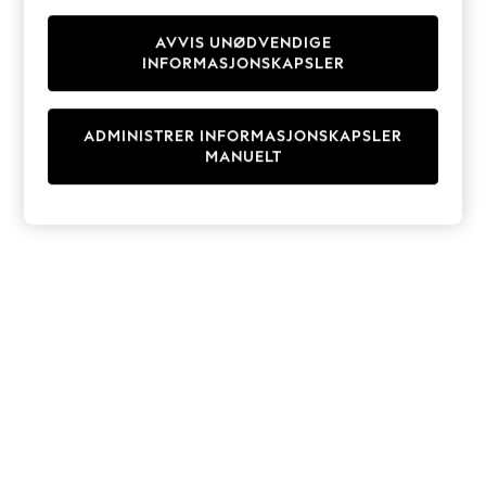
Knitwear
Cardigans
AVVIS UNØDVENDIGE
INFORMASJONSKAPSLER
Dresses
Sets & Outfits
Tops
ADMINISTRER INFORMASJONSKAPSLER
T-Shirts
MANUELT
Nightwear & Pyjamas
Trousers & Leggings
Bodysuits & Vests
Shirts & Blouses
Swimwear
Shorts & Skirts
Babygrows & Sleepsuits
Jeans
Jumpsuits & Playsuits
All Holiday Shop
Tops
Dresses
Shorts