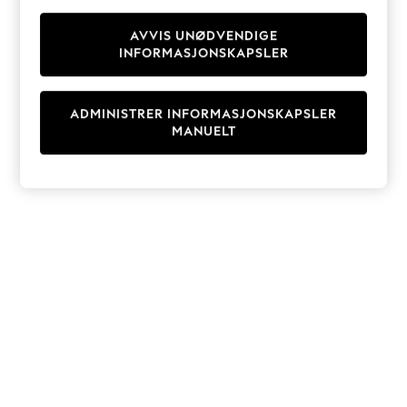
Knitwear
Cardigans
AVVIS UNØDVENDIGE
INFORMASJONSKAPSLER
Dresses
Sets & Outfits
Tops
ADMINISTRER INFORMASJONSKAPSLER
T-Shirts
MANUELT
Nightwear & Pyjamas
Trousers & Leggings
Bodysuits & Vests
Shirts & Blouses
Swimwear
Shorts & Skirts
Babygrows & Sleepsuits
Jeans
Jumpsuits & Playsuits
All Holiday Shop
Tops
Dresses
Shorts