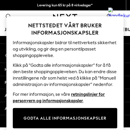
Levering kun 65 kr på 8 virkedager*
An error occurred on client
Vi betaler alle tollavgifter
0
Våre sosiale nettverk
NETTSTEDET VÅRT BRUKER
JENTER
GUTTER
BABY
KVINNER
MENN
FERIEB
INFORMASJONSKAPSLER
Informasjonskapsler bidrar til nettverkets sikkerhet
GIRLS
og utvikling, og gir deg en persontilpasset
Min konto
New In
shoppingopplevelse.
Logg inn på kontoen din
50 - 92cm
98 - 110cm
Klikk på "Godta alle informasjonskapsler" for å få
Hjelp
116 - 134cm
den beste shoppingopplevelsen. Du kan endre disse
innstillingene når som helst ved å klikke på "Manuell
140 - 174cm
Personvern & Juridisk
administrasjon av informasjonskapsler" nedenfor.
Trending: Top & Short Sets
Trending: Clogs
For mer informasjon, se våre
retningslinjer for
Avdelinger
Toy Story
personvern og informasjonskapsler
.
THE SET
Andre tjenester
All Clothing
GODTA ALLE INFORMASJONSKAPSLER
Coats & Jackets
© 2026 Next Retail Ltd. Alle rettigheter forbeholdt.
Sweatshirts & Hoodies