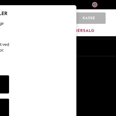
LER
KASSE
0
gir
MERKEVARE
LAGERSALG
t ved
or.
Andre tjenester
Media og presse
Selskapet
NEXT Karriere