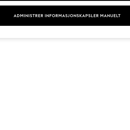
Merkevare
ADMINISTRER INFORMASJONSKAPSLER MANUELT
© 2026 Next Retail Ltd. Alle rettigheter forbeholdt.