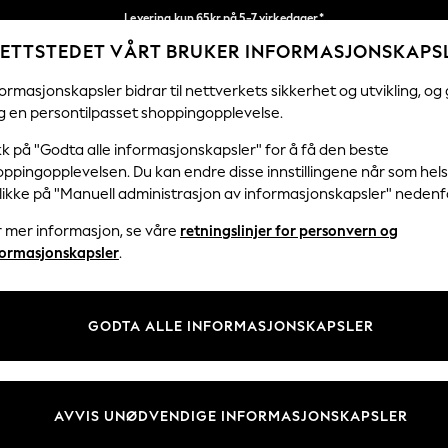
Levering kun 65kr på 5-7 virkedager*
ETTSTEDET VÅRT BRUKER INFORMASJONSKAPS
Vi betaler alle tollavgifter
Våre sosiale nettverk
ormasjonskapsler bidrar til nettverkets sikkerhet og utvikling, og 
g en persontilpasset shoppingopplevelse.
KVINNER
MENN
HJEM
kk på "Godta alle informasjonskapsler" for å få den beste
ppingopplevelsen. Du kan endre disse innstillingene når som hels
klikke på "Manuell administrasjon av informasjonskapsler" nedenf
r mer informasjon, se våre
retningslinjer for personvern og
& Juridisk
Avdelinger
formasjonskapsler
.
 Informasjonskapsler Policy
Kvinner
tingelser
Menn
GODTA ALLE INFORMASJONSKAPSLER
er for kundeanmeldelser og -
Gutter
Jenter
Hjem
AVVIS UNØDVENDIGE INFORMASJONSKAPSLER
Baby