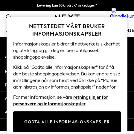
Levering kun 65kr på 5-7 virkedager*
An error occurred on client
Vi betaler alle tollavgifter
0
Våre sosiale nettverk
NETTSTEDET VÅRT BRUKER
JENTER
GUTTER
BABY
KVINNER
MENN
HJ
INFORMASJONSKAPSLER
Informasjonskapsler bidrar til nettverkets sikkerhet
GIRLS
og utvikling, og gir deg en persontilpasset
Min konto
New In
shoppingopplevelse.
Logg inn på kontoen din
50 - 92cm
98 - 110cm
Klikk på "Godta alle informasjonskapsler" for å få
Hjelp
116 - 134cm
den beste shoppingopplevelsen. Du kan endre disse
innstillingene når som helst ved å klikke på "Manuell
140 - 174cm
Personvern & Juridisk
administrasjon av informasjonskapsler" nedenfor.
Trending: Top & Short Sets
Trending: Clogs
For mer informasjon, se våre
retningslinjer for
Avdelinger
Toy Story
personvern og informasjonskapsler
.
THE SET
Andre tjenester
All Clothing
GODTA ALLE INFORMASJONSKAPSLER
Coats & Jackets
© 2026 Next Retail Ltd. Alle rettigheter forbeholdt.
Sweatshirts & Hoodies