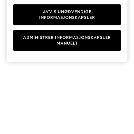
Knitwear
Cardigans
AVVIS UNØDVENDIGE
INFORMASJONSKAPSLER
Dresses
Sets & Outfits
Tops
ADMINISTRER INFORMASJONSKAPSLER
T-Shirts
MANUELT
Nightwear & Pyjamas
Trousers & Leggings
Bodysuits & Vests
Shirts & Blouses
Swimwear
Shorts & Skirts
Babygrows & Sleepsuits
Jeans
Jumpsuits & Playsuits
All Holiday Shop
Tops
Dresses
Shorts