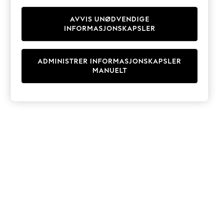
Knitwear
Cardigans
AVVIS UNØDVENDIGE
INFORMASJONSKAPSLER
Dresses
Sets & Outfits
Tops
ADMINISTRER INFORMASJONSKAPSLER
T-Shirts
MANUELT
Nightwear & Pyjamas
Trousers & Leggings
Bodysuits & Vests
Shirts & Blouses
Swimwear
Shorts & Skirts
Babygrows & Sleepsuits
Jeans
Jumpsuits & Playsuits
All Holiday Shop
Tops
Dresses
Shorts