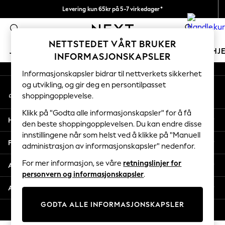
Levering kun 65kr på 5-7 virkedager*
An error occurred on client
Vi betaler alle tollavgifter
0
Våre sosiale nettverk
NETTSTEDET VÅRT BRUKER
JENTER
GUTTER
BABY
KVINNER
MENN
HJ
INFORMASJONSKAPSLER
Informasjonskapsler bidrar til nettverkets sikkerhet
GIRLS
og utvikling, og gir deg en persontilpasset
Min konto
New In
shoppingopplevelse.
Logg inn på kontoen din
50 - 92cm (0 - 24 months)
98 - 110cm (3 - 5 years)
Klikk på "Godta alle informasjonskapsler" for å få
Hjelp
116 - 134cm (6 - 9 years)
den beste shoppingopplevelsen. Du kan endre disse
innstillingene når som helst ved å klikke på "Manuell
140 - 174cm (10 - 15+ years)
Personvern & Juridisk
administrasjon av informasjonskapsler" nedenfor.
Trending: Top & Short Sets
Trending: Clogs
For mer informasjon, se våre
retningslinjer for
Avdelinger
Toy Story
personvern og informasjonskapsler
.
THE SET
Andre tjenester
All Clothing
GODTA ALLE INFORMASJONSKAPSLER
Coats & Jackets
© 2026 Next Retail Ltd. Alle rettigheter forbeholdt.
Sweatshirts & Hoodies