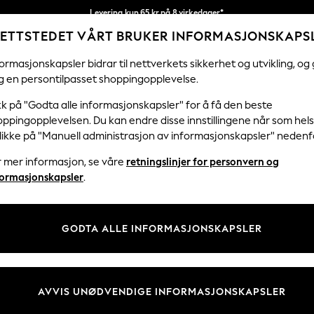
Levering kun 65 kr på 8 virkedager*
ETTSTEDET VÅRT BRUKER INFORMASJONSKAPS
Vi betaler alle tollavgifter
Våre sosiale nettverk
ormasjonskapsler bidrar til nettverkets sikkerhet og utvikling, og 
g en persontilpasset shoppingopplevelse.
KVINNER
MENN
FERIEBUTIKK
H
kk på "Godta alle informasjonskapsler" for å få den beste
ppingopplevelsen. Du kan endre disse innstillingene når som hels
klikke på "Manuell administrasjon av informasjonskapsler" nedenf
r mer informasjon, se våre
retningslinjer for personvern og
& Juridisk
Avdelinger
formasjonskapsler
.
 Informasjonskapsler Policy
Kvinner
tingelser
Menn
GODTA ALLE INFORMASJONSKAPSLER
er for kundeanmeldelser og -
Gutter
Jenter
Hjem
AVVIS UNØDVENDIGE INFORMASJONSKAPSLER
Baby