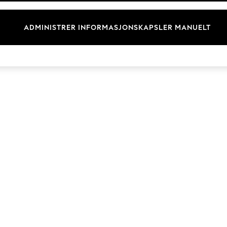
Merkevare
ADMINISTRER INFORMASJONSKAPSLER MANUELT
© 2026 Next Retail Ltd. Alle rettigheter forbeholdt.