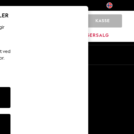
LER
KASSE
0
gir
JEM
MERKEVARE
LAGERSALG
t ved
or.
Andre tjenester
Media og presse
Selskapet
NEXT Karriere