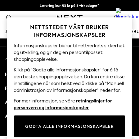
Levering kun 65 kr på 8 virkedager*
An error occurred on client
Vi betaler alle tollavgifter
0
Våre sosiale nettverk
NETTSTEDET VÅRT BRUKER
JENTER
GUTTER
BABY
KVINNER
MENN
FERIEB
INFORMASJONSKAPSLER
Informasjonskapsler bidrar til nettverkets sikkerhet
GIRLS
og utvikling, og gir deg en persontilpasset
Min konto
New In
shoppingopplevelse.
Logg inn på kontoen din
50 - 92cm
98 - 110cm
Klikk på "Godta alle informasjonskapsler" for å få
Hjelp
116 - 134cm
den beste shoppingopplevelsen. Du kan endre disse
innstillingene når som helst ved å klikke på "Manuell
140 - 174cm
Personvern & Juridisk
administrasjon av informasjonskapsler" nedenfor.
Trending: Top & Short Sets
Trending: Clogs
For mer informasjon, se våre
retningslinjer for
Avdelinger
Toy Story
personvern og informasjonskapsler
.
THE SET
Andre tjenester
All Clothing
GODTA ALLE INFORMASJONSKAPSLER
Coats & Jackets
© 2026 Next Retail Ltd. Alle rettigheter forbeholdt.
Sweatshirts & Hoodies