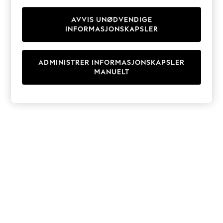
Knitwear
Cardigans
AVVIS UNØDVENDIGE
INFORMASJONSKAPSLER
Dresses
Sets & Outfits
Tops
ADMINISTRER INFORMASJONSKAPSLER
T-Shirts
MANUELT
Nightwear & Pyjamas
Trousers & Leggings
Bodysuits & Vests
Shirts & Blouses
Swimwear
Shorts & Skirts
Babygrows & Sleepsuits
Jeans
Jumpsuits & Playsuits
All Holiday Shop
Tops
Dresses
Shorts