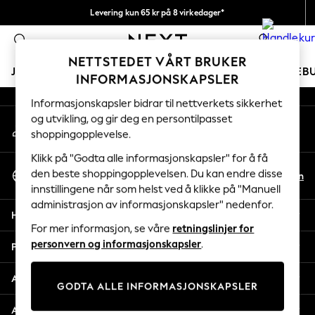
Levering kun 65 kr på 8 virkedager*
An error occurred on client
Vi betaler alle tollavgifter
0
Våre sosiale nettverk
NETTSTEDET VÅRT BRUKER
JENTER
GUTTER
BABY
KVINNER
MENN
FERIEB
INFORMASJONSKAPSLER
Informasjonskapsler bidrar til nettverkets sikkerhet
GIRLS
og utvikling, og gir deg en persontilpasset
Min konto
New In
shoppingopplevelse.
Logg inn på kontoen din
50 - 92cm
98 - 110cm
Klikk på "Godta alle informasjonskapsler" for å få
Velg Språk
116 - 134cm
den beste shoppingopplevelsen. Du kan endre disse
No
En
Norsk
innstillingene når som helst ved å klikke på "Manuell
140 - 174cm
administrasjon av informasjonskapsler" nedenfor.
Trending: Top & Short Sets
Hjelp
Trending: Clogs
For mer informasjon, se våre
retningslinjer for
Toy Story
personvern og informasjonskapsler
.
Personvern & Juridisk
THE SET
All Clothing
Avdelinger
GODTA ALLE INFORMASJONSKAPSLER
Coats & Jackets
Sweatshirts & Hoodies
Andre tjenester