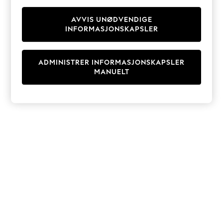
Knitwear
Cardigans
AVVIS UNØDVENDIGE
INFORMASJONSKAPSLER
Dresses
Sets & Outfits
Tops
ADMINISTRER INFORMASJONSKAPSLER
T-Shirts
MANUELT
Nightwear & Pyjamas
Trousers & Leggings
Bodysuits & Vests
Shirts & Blouses
Swimwear
Shorts & Skirts
Babygrows & Sleepsuits
Jeans
Jumpsuits & Playsuits
All Holiday Shop
Tops
Dresses
Shorts