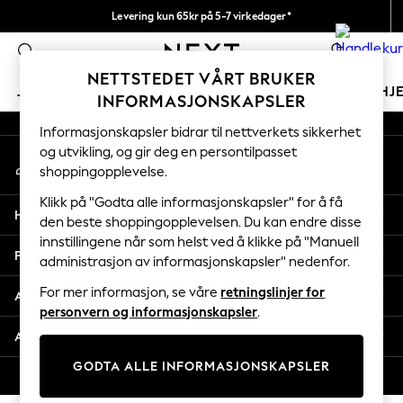
Levering kun 65kr på 5-7 virkedager*
An error occurred on client
Vi betaler alle tollavgifter
0
Våre sosiale nettverk
NETTSTEDET VÅRT BRUKER
JENTER
GUTTER
BABY
KVINNER
MENN
HJ
INFORMASJONSKAPSLER
Informasjonskapsler bidrar til nettverkets sikkerhet
GIRLS
og utvikling, og gir deg en persontilpasset
Min konto
New In
shoppingopplevelse.
Logg inn på kontoen din
50 - 92cm
98 - 110cm
Klikk på "Godta alle informasjonskapsler" for å få
Hjelp
116 - 134cm
den beste shoppingopplevelsen. Du kan endre disse
innstillingene når som helst ved å klikke på "Manuell
140 - 174cm
Personvern & Juridisk
administrasjon av informasjonskapsler" nedenfor.
Trending: Top & Short Sets
Trending: Clogs
For mer informasjon, se våre
retningslinjer for
Avdelinger
Toy Story
personvern og informasjonskapsler
.
THE SET
Andre tjenester
All Clothing
GODTA ALLE INFORMASJONSKAPSLER
Coats & Jackets
© 2026 Next Retail Ltd. Alle rettigheter forbeholdt.
Sweatshirts & Hoodies