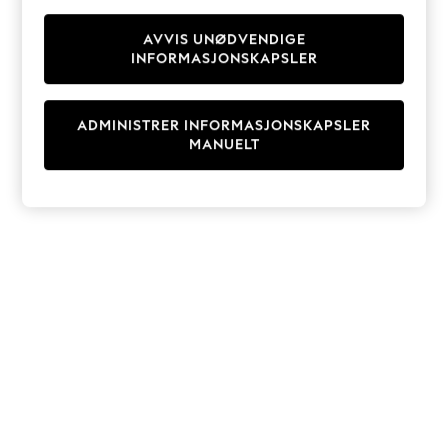
Knitwear
Cardigans
AVVIS UNØDVENDIGE
INFORMASJONSKAPSLER
Dresses
Sets & Outfits
Tops
ADMINISTRER INFORMASJONSKAPSLER
T-Shirts
MANUELT
Nightwear & Pyjamas
Trousers & Leggings
Bodysuits & Vests
Shirts & Blouses
Swimwear
Shorts & Skirts
Babygrows & Sleepsuits
Jeans
Jumpsuits & Playsuits
All Holiday Shop
Tops
Dresses
Shorts