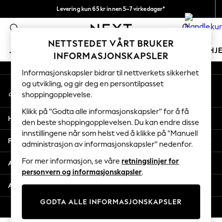
Levering kun 65 kr innen 5–7 virkedager*
An error occurred on client
Vi betaler alle tollavgifter
0
Våre sosiale nettverk
NETTSTEDET VÅRT BRUKER
JENTER
GUTTER
BABY
KVINNER
MENN
HJ
INFORMASJONSKAPSLER
Informasjonskapsler bidrar til nettverkets sikkerhet
GIRLS
og utvikling, og gir deg en persontilpasset
Min konto
New In
shoppingopplevelse.
Logg inn på kontoen din
50 - 92cm (0 - 24 months)
98 - 110cm (3 - 5 years)
Klikk på "Godta alle informasjonskapsler" for å få
Hjelp
116 - 134cm (6 - 9 years)
den beste shoppingopplevelsen. Du kan endre disse
innstillingene når som helst ved å klikke på "Manuell
140 - 174cm (10 - 15+ years)
Personvern & Juridisk
administrasjon av informasjonskapsler" nedenfor.
Trending: Top & Short Sets
Trending: Clogs
For mer informasjon, se våre
retningslinjer for
Avdelinger
Toy Story
personvern og informasjonskapsler
.
THE SET
Andre tjenester
All Clothing
GODTA ALLE INFORMASJONSKAPSLER
Coats & Jackets
© 2026 Next Retail Ltd. Alle rettigheter forbeholdt.
Sweatshirts & Hoodies