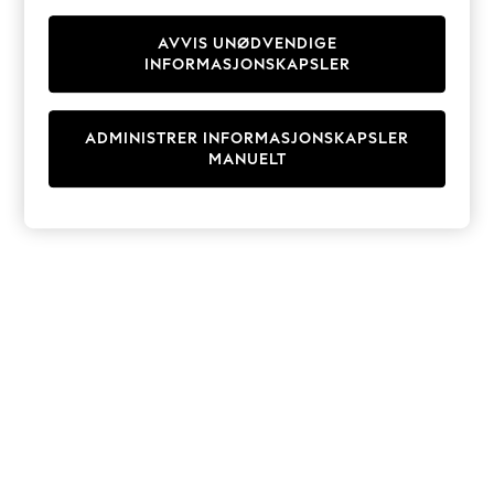
Knitwear
Cardigans
AVVIS UNØDVENDIGE
INFORMASJONSKAPSLER
Dresses
Sets & Outfits
Tops
ADMINISTRER INFORMASJONSKAPSLER
T-Shirts
MANUELT
Nightwear & Pyjamas
Trousers & Leggings
Bodysuits & Vests
Shirts & Blouses
Swimwear
Shorts & Skirts
Babygrows & Sleepsuits
Jeans
Jumpsuits & Playsuits
All Holiday Shop
Tops
Dresses
Shorts