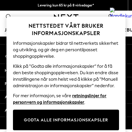
Levering kun 65 kr på 8 virkedager*
An error occurred on client
Vi betaler alle tollavgifter
0
Våre sosiale nettverk
NETTSTEDET VÅRT BRUKER
JENTER
GUTTER
BABY
KVINNER
MENN
FERIEB
INFORMASJONSKAPSLER
Informasjonskapsler bidrar til nettverkets sikkerhet
GIRLS
og utvikling, og gir deg en persontilpasset
Min konto
New In
shoppingopplevelse.
Logg inn på kontoen din
50 - 92cm
98 - 110cm
Klikk på "Godta alle informasjonskapsler" for å få
Hjelp
116 - 134cm
den beste shoppingopplevelsen. Du kan endre disse
innstillingene når som helst ved å klikke på "Manuell
140 - 174cm
Personvern & Juridisk
administrasjon av informasjonskapsler" nedenfor.
Trending: Top & Short Sets
Trending: Clogs
For mer informasjon, se våre
retningslinjer for
Avdelinger
Toy Story
personvern og informasjonskapsler
.
THE SET
Andre tjenester
All Clothing
GODTA ALLE INFORMASJONSKAPSLER
Coats & Jackets
© 2026 Next Retail Ltd. Alle rettigheter forbeholdt.
Sweatshirts & Hoodies